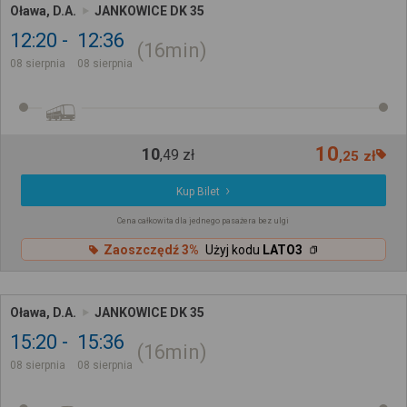
Oława, D.A.
JANKOWICE DK 35
12:20
12:36
16min
08 sierpnia
08 sierpnia
10
10
,
49
zł
,
25
zł
Kup Bilet
Cena całkowita dla jednego pasażera bez ulgi
Zaoszczędź 3%
Użyj kodu
LATO3
Oława, D.A.
JANKOWICE DK 35
15:20
15:36
16min
08 sierpnia
08 sierpnia