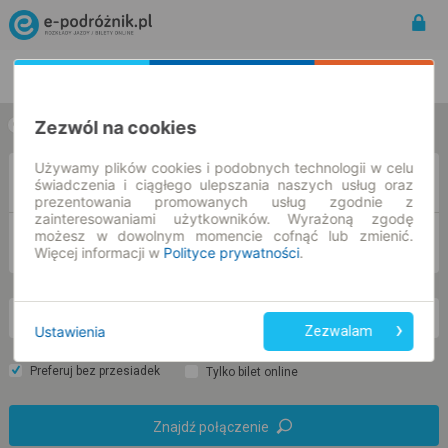
Rozkład Jazdy | Bilety
Bilety okresowe
Zezwól na cookies
w jedną stronę
w obie strony
Używamy plików cookies i podobnych technologii w celu
Z
świadczenia i ciągłego ulepszania naszych usług oraz
prezentowania promowanych usług zgodnie z
zainteresowaniami użytkowników. Wyrażoną zgodę
możesz w dowolnym momencie cofnąć lub zmienić.
DO
Więcej informacji w
Polityce prywatności
.
so. 8 sie.
-- : --
Ustawienia
Zezwalam
Preferuj bez przesiadek
Tylko bilet online
Znajdź połączenie