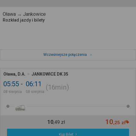
Oława → Jankowice
Rozkład jazdy i bilety
Wcześniejsze połączenia
Oława, D.A.
JANKOWICE DK 35
05:55
06:11
16min
08 sierpnia
08 sierpnia
10
10
,
49
zł
,
25
zł
Kup Bilet