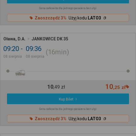
Cena całkowita dla jednego pasażera bez ulgi
Zaoszczędź 3%
Użyj kodu
LATO3
Oława, D.A.
JANKOWICE DK 35
09:20
09:36
16min
08 sierpnia
08 sierpnia
10
10
,
49
zł
,
25
zł
Kup Bilet
Cena całkowita dla jednego pasażera bez ulgi
Zaoszczędź 3%
Użyj kodu
LATO3