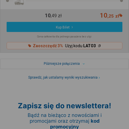
10
10
,
49
zł
,
25
zł
Kup Bilet
Cena całkowita dla jednego pasażera bez ulgi
Zaoszczędź 3%
Użyj kodu
LATO3
Późniejsze połączenia
Sprawdź, jak ustalamy wyniki wyszukiwania
Zapisz się do newslettera!
Bądź na bieżąco z nowościami i
promocjami oraz otrzymaj
kod
promocyjny