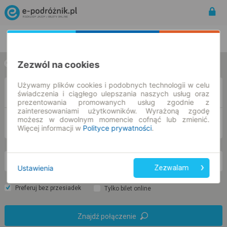
Rozkład Jazdy | Bilety
Bilety okresowe
Zezwól na cookies
w jedną stronę
w obie strony
Używamy plików cookies i podobnych technologii w celu
Z
świadczenia i ciągłego ulepszania naszych usług oraz
prezentowania promowanych usług zgodnie z
zainteresowaniami użytkowników. Wyrażoną zgodę
możesz w dowolnym momencie cofnąć lub zmienić.
DO
Więcej informacji w
Polityce prywatności
.
pt. 7 sie.
-- : --
Ustawienia
Zezwalam
Preferuj bez przesiadek
Tylko bilet online
Znajdź połączenie