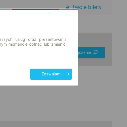
Twoje bilety
aszych usług oraz prezentowania
ym momencie cofnąć lub zmienić.
Preferuj bez
Znajdź połączenie
przesiadek
Tylko bilet online
Zezwalam