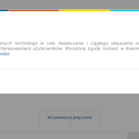
Rozkład Jazdy | Bilety
Bilety okresowe
nych technologii w celu świadczenia i ciągłego ulepszania n
interesowaniami użytkowników. Wyrażoną zgodę możesz w dowoln
ności
.
nd. 9 sie.
-- : --
Wcześniejsze połączenia