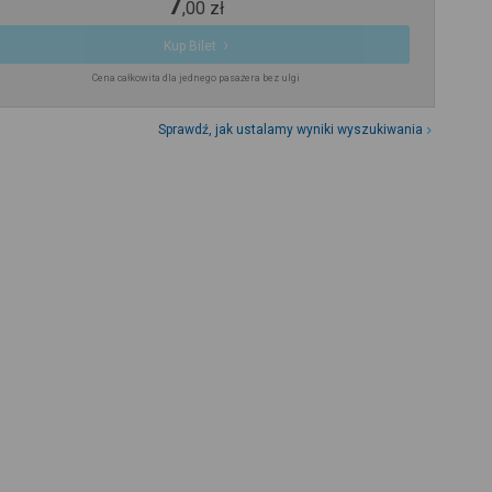
7
,
00
zł
Kup Bilet
Cena całkowita dla jednego pasażera bez ulgi
Sprawdź, jak ustalamy wyniki wyszukiwania