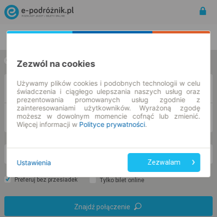
Rozkład Jazdy | Bilety
Bilety okresowe
w jedną stronę
w obie strony
Zezwól na cookies
Używamy plików cookies i podobnych technologii w celu
Z
świadczenia i ciągłego ulepszania naszych usług oraz
prezentowania promowanych usług zgodnie z
zainteresowaniami użytkowników. Wyrażoną zgodę
możesz w dowolnym momencie cofnąć lub zmienić.
DO
Więcej informacji w
Polityce prywatności
.
nd. 9 sie.
-- : --
Ustawienia
Zezwalam
Preferuj bez przesiadek
Tylko bilet online
Znajdź połączenie