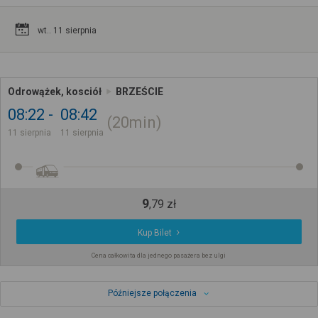
wt.. 11 sierpnia
Odrowążek, kosciół
BRZEŚCIE
08:22
08:42
20min
11 sierpnia
11 sierpnia
9
,
79
zł
Kup Bilet
Cena całkowita dla jednego pasażera bez ulgi
Późniejsze połączenia