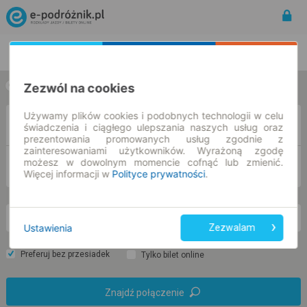
Rozkład Jazdy | Bilety
Bilety okresowe
Zezwól na cookies
w jedną stronę
w obie strony
Używamy plików cookies i podobnych technologii w celu
Z
świadczenia i ciągłego ulepszania naszych usług oraz
prezentowania promowanych usług zgodnie z
zainteresowaniami użytkowników. Wyrażoną zgodę
możesz w dowolnym momencie cofnąć lub zmienić.
DO
Więcej informacji w
Polityce prywatności
.
nd. 9 sie.
-- : --
Ustawienia
Zezwalam
Preferuj bez przesiadek
Tylko bilet online
Znajdź połączenie