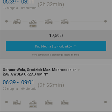
05:39
08:11
2h
32min
09 sierpnia
09 sierpnia
OSOB.
17
,
59
zł
Kup bilet na 3 z 4 odcinków
Cena całkowita dla jednego pasażera bez ulgi
Odrano-Wola, Grodzisk Maz. Mokronoskich
ŻABIA WOLA URZĄD GMINY
06:39
09:01
2h
22min
09 sierpnia
09 sierpnia
OSOB.