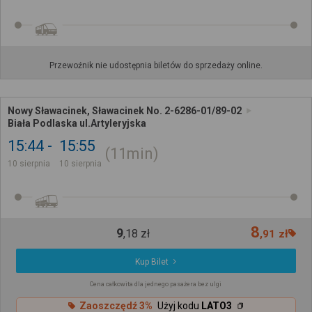
Przewoźnik nie udostępnia biletów do sprzedaży online.
Nowy Sławacinek, Sławacinek No. 2-6286-01/89-02
Biała Podlaska ul.Artyleryjska
15:44
15:55
11min
10 sierpnia
10 sierpnia
8
9
,
18
zł
,
91
zł
Kup Bilet
Cena całkowita dla jednego pasażera bez ulgi
Zaoszczędź 3%
Użyj kodu
LATO3