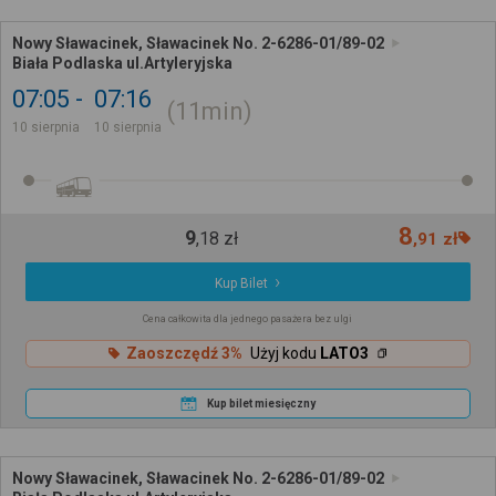
Nowy Sławacinek, Sławacinek No. 2-6286-01/89-02
Biała Podlaska ul.Artyleryjska
07:05
07:16
11min
10 sierpnia
10 sierpnia
8
9
,
18
zł
,
91
zł
Kup Bilet
Cena całkowita dla jednego pasażera bez ulgi
Zaoszczędź 3%
Użyj kodu
LATO3
Kup bilet miesięczny
Nowy Sławacinek, Sławacinek No. 2-6286-01/89-02