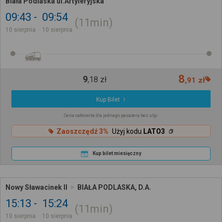
Biała Podlaska ul.Artyleryjska
09:43
09:54
11min
10 sierpnia
10 sierpnia
8
9
,
18
zł
,
91
zł
Kup Bilet
Cena całkowita dla jednego pasażera bez ulgi
Zaoszczędź 3%
Użyj kodu
LATO3
Kup bilet miesięczny
Nowy Sławacinek II
BIAŁA PODLASKA, D.A.
15:13
15:24
11min
10 sierpnia
10 sierpnia