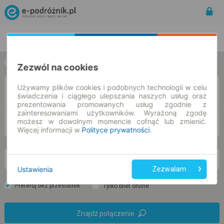
Rozkład Jazdy | Bilety
Bilety okresowe
w jedną stronę
w obie strony
Zezwól na cookies
Używamy plików cookies i podobnych technologii w celu
Z
świadczenia i ciągłego ulepszania naszych usług oraz
prezentowania promowanych usług zgodnie z
zainteresowaniami użytkowników. Wyrażoną zgodę
DO
możesz w dowolnym momencie cofnąć lub zmienić.
Więcej informacji w
Polityce prywatności
.
so. 8 sie.
-- : --
Ustawienia
Zezwalam
Preferuj bez przesiadek
Tylko bilet online
Znajdź połączenie