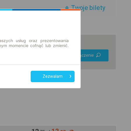
Twoje bilety
aszych usług oraz prezentowania
ym momencie cofnąć lub zmienić.
Preferuj bez
Znajdź połączenie
przesiadek
Tylko bilet online
Zezwalam