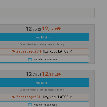
12
12
,
75
zł
,
37
zł
Kup Bilet
Cena całkowita dla jednego pasażera bez ulgi
Zaoszczędź 3%
Użyj kodu
LATO3
Kup bilet miesięczny
12
12
,
75
zł
,
37
zł
Kup Bilet
Cena całkowita dla jednego pasażera bez ulgi
Zaoszczędź 3%
Użyj kodu
LATO3
Kup bilet miesięczny