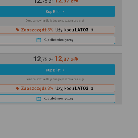
12
12
,
75
zł
,
37
zł
Kup Bilet
Cena całkowita dla jednego pasażera bez ulgi
Zaoszczędź 3%
Użyj kodu
LATO3
Kup bilet miesięczny
12
12
,
75
zł
,
37
zł
Kup Bilet
Cena całkowita dla jednego pasażera bez ulgi
Zaoszczędź 3%
Użyj kodu
LATO3
Kup bilet miesięczny