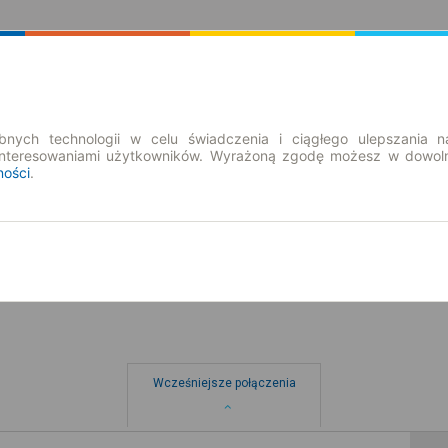
Rozkład Jazdy | Bilety
Bilety okresowe
nych technologii w celu świadczenia i ciągłego ulepszania n
interesowaniami użytkowników. Wyrażoną zgodę możesz w dowoln
ności
.
pt. 7 sie.
-- : --
rze
Wcześniejsze połączenia