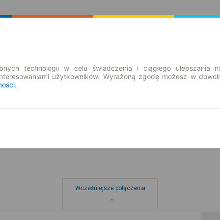
Rozkład Jazdy | Bilety
Bilety okresowe
nych technologii w celu świadczenia i ciągłego ulepszania n
interesowaniami użytkowników. Wyrażoną zgodę możesz w dowoln
ności
.
pt. 7 sie.
-- : --
cie
Wcześniejsze połączenia