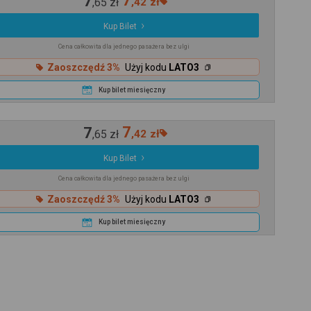
7
7
,
65
zł
,
42
zł
Kup Bilet
Cena całkowita dla jednego pasażera bez ulgi
Zaoszczędź 3%
Użyj kodu
LATO3
Kup bilet miesięczny
7
7
,
65
zł
,
42
zł
Kup Bilet
Cena całkowita dla jednego pasażera bez ulgi
Zaoszczędź 3%
Użyj kodu
LATO3
Kup bilet miesięczny