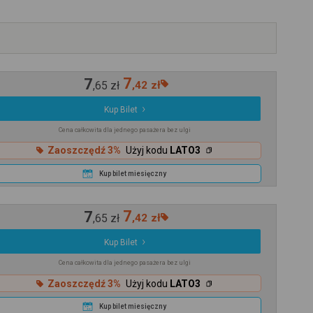
7
7
,
65
zł
,
42
zł
Kup Bilet
Cena całkowita dla jednego pasażera bez ulgi
Zaoszczędź 3%
Użyj kodu
LATO3
Kup bilet miesięczny
7
7
,
65
zł
,
42
zł
Kup Bilet
Cena całkowita dla jednego pasażera bez ulgi
Zaoszczędź 3%
Użyj kodu
LATO3
Kup bilet miesięczny