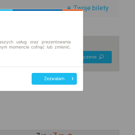
Twoje bilety
aszych usług oraz prezentowania
ym momencie cofnąć lub zmienić.
Preferuj bez
Znajdź połączenie
przesiadek
Tylko bilet online
Zezwalam