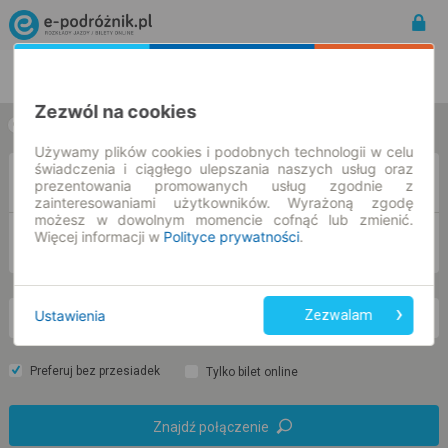
Rozkład Jazdy | Bilety
Bilety okresowe
Zezwól na cookies
w jedną stronę
w obie strony
Używamy plików cookies i podobnych technologii w celu
świadczenia i ciągłego ulepszania naszych usług oraz
Z
prezentowania promowanych usług zgodnie z
zainteresowaniami użytkowników. Wyrażoną zgodę
możesz w dowolnym momencie cofnąć lub zmienić.
Więcej informacji w
Polityce prywatności
.
DO
Ustawienia
Zezwalam
pn. 10 sie.
-- : --
Preferuj bez przesiadek
Tylko bilet online
Znajdź połączenie