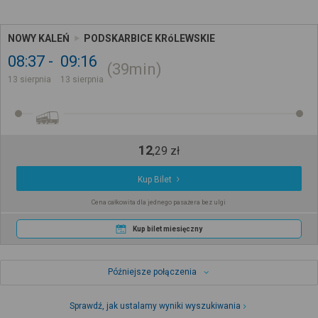
NOWY KALEŃ
PODSKARBICE KRóLEWSKIE
08:37
09:16
39min
13 sierpnia
13 sierpnia
12
,
29
zł
Kup Bilet
Cena całkowita dla jednego pasażera bez ulgi
Kup bilet miesięczny
Późniejsze połączenia
Sprawdź, jak ustalamy wyniki wyszukiwania