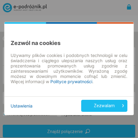
Rozkład Jazdy | Bilety
Bilety okresowe
w jedną stronę
w obie strony
Zezwól na cookies
Używamy plików cookies i podobnych technologii w celu
Z
świadczenia i ciągłego ulepszania naszych usług oraz
prezentowania promowanych usług zgodnie z
zainteresowaniami użytkowników. Wyrażoną zgodę
DO
możesz w dowolnym momencie cofnąć lub zmienić.
Więcej informacji w
Polityce prywatności
.
nd. 9 sie.
-- : --
Ustawienia
Zezwalam
Preferuj bez przesiadek
Tylko bilet online
Znajdź połączenie