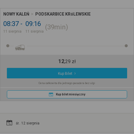
NOWY KALEŃ
PODSKARBICE KRóLEWSKIE
08:37
09:16
39min
11 sierpnia
11 sierpnia
12
,
29
zł
Kup Bilet
Cena całkowita dla jednego pasażera bez ulgi
Kup bilet miesięczny
śr.. 12 sierpnia