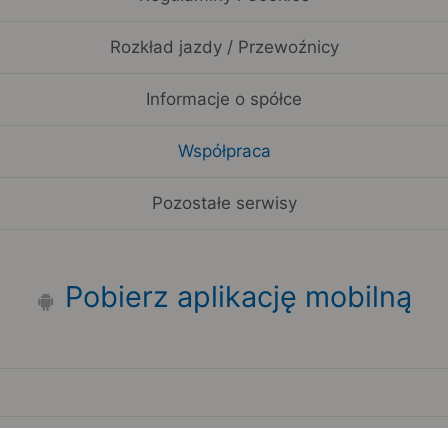
Rozkład jazdy / Przewoźnicy
Informacje o spółce
Współpraca
Pozostałe serwisy
Pobierz aplikację mobilną
Zauważyłeś błąd na stronie?
Zgłoś to