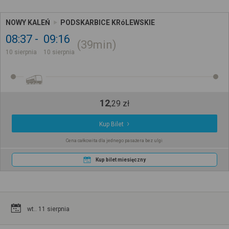
NOWY KALEŃ
PODSKARBICE KRóLEWSKIE
08:37
09:16
39min
10 sierpnia
10 sierpnia
12
,
29
zł
Kup Bilet
Cena całkowita dla jednego pasażera bez ulgi
Kup bilet miesięczny
wt.. 11 sierpnia