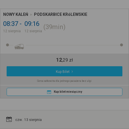
NOWY KALEŃ
PODSKARBICE KRóLEWSKIE
08:37
09:16
39min
12 sierpnia
12 sierpnia
12
,
29
zł
Kup Bilet
Cena całkowita dla jednego pasażera bez ulgi
Kup bilet miesięczny
czw.. 13 sierpnia