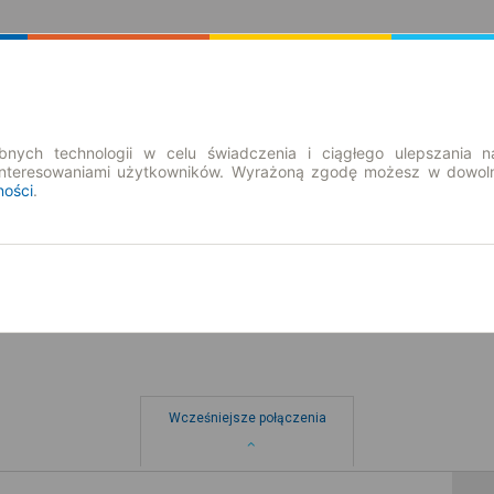
Rozkład Jazdy | Bilety
Bilety okresowe
nych technologii w celu świadczenia i ciągłego ulepszania n
interesowaniami użytkowników. Wyrażoną zgodę możesz w dowoln
ności
.
so. 8 sie.
-- : --
 → Płońsk
Wcześniejsze połączenia