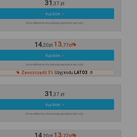
31
,
37
zł
Kup Bilet
Cena całkowita dla jednego pasażera bez ulgi
14
13
,
20
zł
,
77
zł
Kup Bilet
Cena całkowita dla jednego pasażera bez ulgi
Zaoszczędź 3%
Użyj kodu
LATO3
31
,
37
zł
Kup Bilet
Cena całkowita dla jednego pasażera bez ulgi
14
13
,
20
zł
,
77
zł