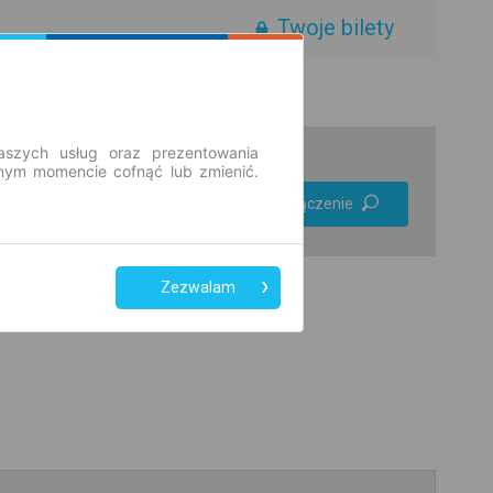
Twoje bilety
aszych usług oraz prezentowania
ym momencie cofnąć lub zmienić.
Preferuj bez
Znajdź połączenie
przesiadek
Tylko bilet online
Zezwalam