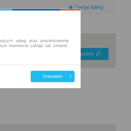
Twoje bilety
aszych usług oraz prezentowania
ym momencie cofnąć lub zmienić.
Preferuj bez
Znajdź połączenie
przesiadek
Tylko bilet online
Zezwalam