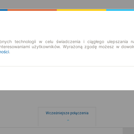
Rozkład Jazdy | Bilety
Bilety okresowe
nych technologii w celu świadczenia i ciągłego ulepszania n
interesowaniami użytkowników. Wyrażoną zgodę możesz w dowoln
ności
.
so. 8 sie.
-- : --
Wcześniejsze połączenia