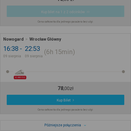
Kup bilet na 1 z 2 odcinków
Cena całkowita dla jednego pasażera bez ulgi
Nowogard
Wrocław Główny
16:38
22:53
6h
15min
09 sierpnia
09 sierpnia
IC 88152
78
,
00
zł
Kup Bilet
Cena całkowita dla jednego pasażera bez ulgi
Późniejsze połączenia