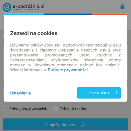
Rozkład Jazdy | Bilety
Bilety okresowe
Zezwól na cookies
w jedną stronę
w obie strony
Używamy plików cookies i podobnych technologii w celu
świadczenia i ciągłego ulepszania naszych usług oraz
Z
prezentowania promowanych usług zgodnie z
zainteresowaniami użytkowników. Wyrażoną zgodę
możesz w dowolnym momencie cofnąć lub zmienić.
Więcej informacji w
Polityce prywatności
.
DO
Ustawienia
Zezwalam
nd. 9 sie.
-- : --
Preferuj bez przesiadek
Tylko bilet online
Znajdź połączenie