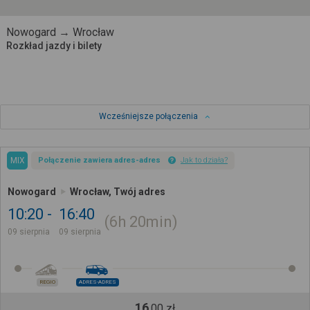
Nowogard → Wrocław
Rozkład jazdy i bilety
Wcześniejsze połączenia
MIX
Połączenie zawiera adres-adres
Jak to działa?
Nowogard
Wrocław, Twój adres
10:20
16:40
6h
20min
09 sierpnia
09 sierpnia
REGIO
ADRES-ADRES
16
,
00
zł