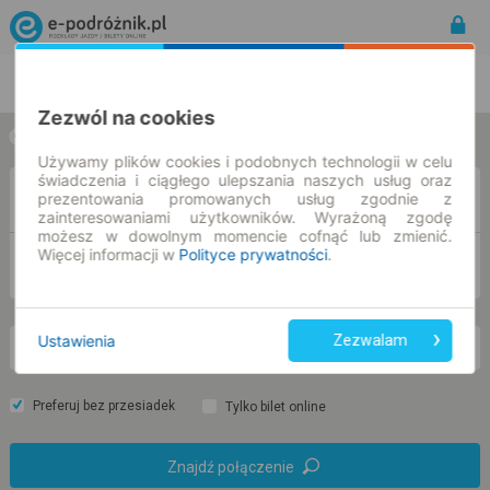
Rozkład Jazdy | Bilety
Bilety okresowe
Zezwól na cookies
w jedną stronę
w obie strony
Używamy plików cookies i podobnych technologii w celu
świadczenia i ciągłego ulepszania naszych usług oraz
Z
prezentowania promowanych usług zgodnie z
zainteresowaniami użytkowników. Wyrażoną zgodę
możesz w dowolnym momencie cofnąć lub zmienić.
Więcej informacji w
Polityce prywatności
.
DO
Ustawienia
Zezwalam
so. 8 sie.
-- : --
Preferuj bez przesiadek
Tylko bilet online
Znajdź połączenie