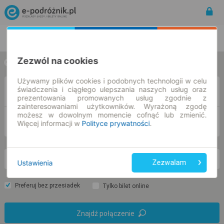
Rozkład Jazdy | Bilety
Bilety okresowe
Zezwól na cookies
w jedną stronę
w obie strony
Używamy plików cookies i podobnych technologii w celu
świadczenia i ciągłego ulepszania naszych usług oraz
Z
prezentowania promowanych usług zgodnie z
zainteresowaniami użytkowników. Wyrażoną zgodę
możesz w dowolnym momencie cofnąć lub zmienić.
DO
Więcej informacji w
Polityce prywatności
.
pn. 10 sie.
-- : --
Ustawienia
Zezwalam
Preferuj bez przesiadek
Tylko bilet online
Znajdź połączenie