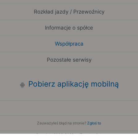
Rozkład jazdy / Przewoźnicy
Informacje o spółce
Współpraca
Pozostałe serwisy
Pobierz aplikację mobilną
Zauważyłeś błąd na stronie?
Zgłoś to
Copyright 2006-2026 by Teroplan S.A.