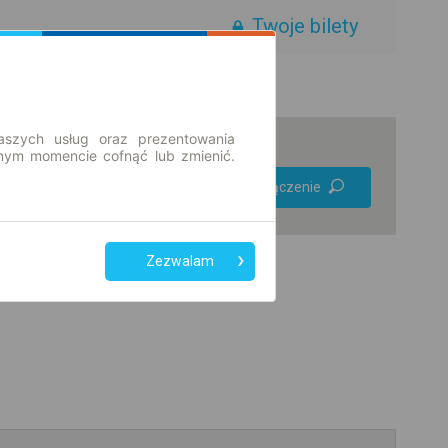
Twoje bilety
aszych usług oraz prezentowania
ym momencie cofnąć lub zmienić.
Preferuj bez
Znajdź połączenie
przesiadek
Tylko bilet online
Zezwalam