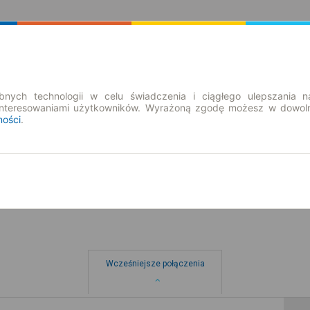
Rozkład Jazdy | Bilety
Bilety okresowe
nych technologii w celu świadczenia i ciągłego ulepszania n
interesowaniami użytkowników. Wyrażoną zgodę możesz w dowoln
ności
.
so. 8 sie.
-- : --
wa Sól
Wcześniejsze połączenia