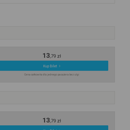
13
,
79
zł
Kup Bilet
Cena całkowita dla jednego pasażera bez ulgi
13
,
79
zł