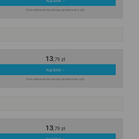
Kup Bilet
Cena całkowita dla jednego pasażera bez ulgi
13
,
79
zł
Kup Bilet
Cena całkowita dla jednego pasażera bez ulgi
13
,
79
zł