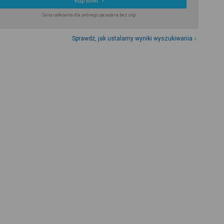
Kup Bilet
Cena całkowita dla jednego pasażera bez ulgi
Sprawdź, jak ustalamy wyniki wyszukiwania