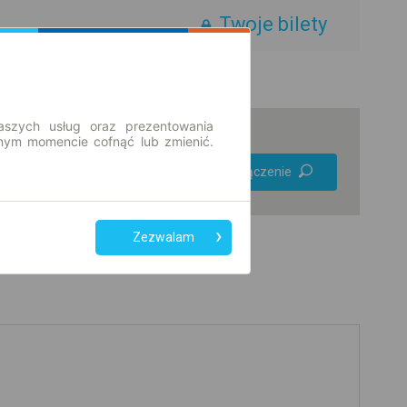
Twoje bilety
aszych usług oraz prezentowania
ym momencie cofnąć lub zmienić.
Preferuj bez
Znajdź połączenie
przesiadek
Tylko bilet online
Zezwalam