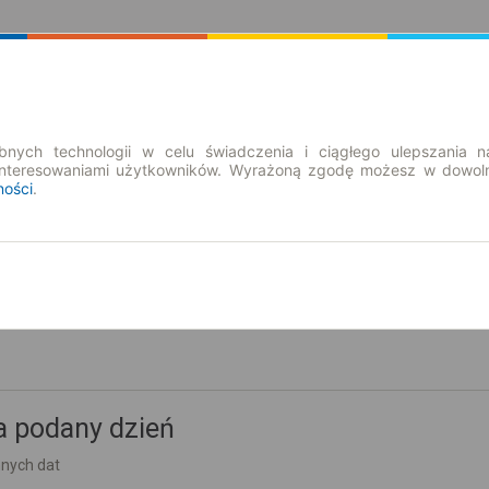
Rozkład Jazdy | Bilety
Bilety okresowe
nych technologii w celu świadczenia i ciągłego ulepszania n
interesowaniami użytkowników. Wyrażoną zgodę możesz w dowoln
ności
.
so. 8 sie.
-- : --
zek
a podany dzień
nnych dat