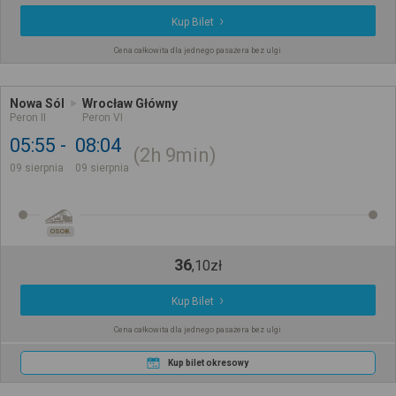
Kup Bilet
Cena całkowita dla jednego pasażera bez ulgi
Nowa Sól
Wrocław Główny
Peron II
Peron VI
05:55
08:04
2h
9min
09 sierpnia
09 sierpnia
OSOB.
36
,
10
zł
Kup Bilet
Cena całkowita dla jednego pasażera bez ulgi
Kup bilet okresowy