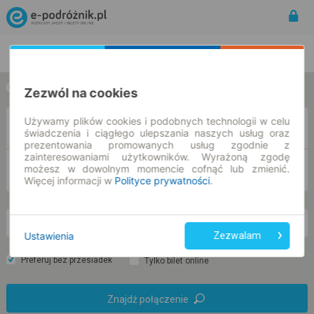
Rozkład Jazdy | Bilety
Bilety okresowe
w jedną stronę
w obie strony
Zezwól na cookies
Używamy plików cookies i podobnych technologii w celu
Z
świadczenia i ciągłego ulepszania naszych usług oraz
prezentowania promowanych usług zgodnie z
zainteresowaniami użytkowników. Wyrażoną zgodę
DO
możesz w dowolnym momencie cofnąć lub zmienić.
Więcej informacji w
Polityce prywatności
.
nd. 9 sie.
-- : --
Ustawienia
Zezwalam
Preferuj bez przesiadek
Tylko bilet online
Znajdź połączenie