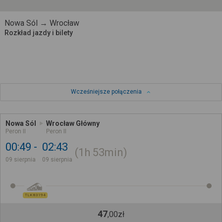
Nowa Sól → Wrocław
Rozkład jazdy i bilety
Wcześniejsze połączenia
Nowa Sól
Wrocław Główny
Peron II
Peron II
00:49
02:43
1h
53min
09 sierpnia
09 sierpnia
TLK 83194
47
,
00
zł