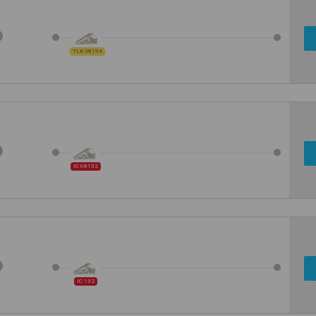
TLK 38194
IC 68152
IC 132