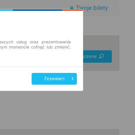
Twoje bilety
aszych usług oraz prezentowania
ym momencie cofnąć lub zmienić.
Preferuj bez
Znajdź połączenie
przesiadek
Tylko bilet online
Zezwalam