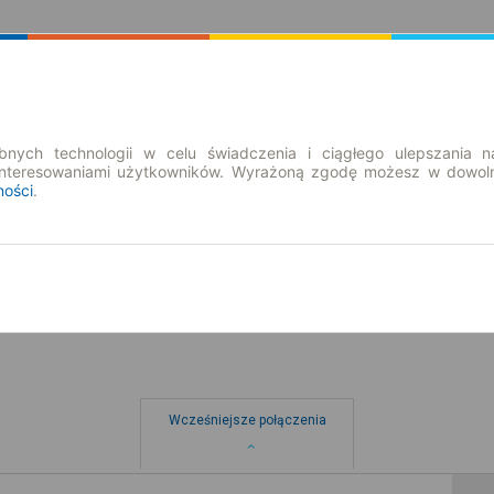
Rozkład Jazdy | Bilety
Bilety okresowe
nych technologii w celu świadczenia i ciągłego ulepszania n
interesowaniami użytkowników. Wyrażoną zgodę możesz w dowoln
ności
.
pt. 7 sie.
-- : --
Wcześniejsze połączenia