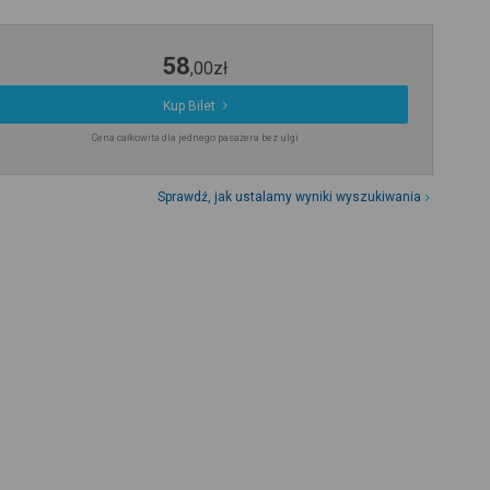
58
,
00
zł
Kup Bilet
Cena całkowita dla jednego pasażera bez ulgi
Sprawdź, jak ustalamy wyniki wyszukiwania