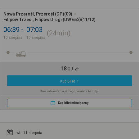
Nowa Przerośl, Przerośl (DP)(09)
Filipów Trzeci, Filipów Drugi (DW 652)(11/12)
06:39
07:03
24min
10 sierpnia
10 sierpnia
18
,
09
zł
Kup Bilet
Cena całkowita dla jednego pasażera bez ulgi
Kup bilet miesięczny
wt.. 11 sierpnia