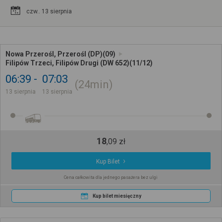
czw.. 13 sierpnia
Nowa Przerośl, Przerośl (DP)(09)
Filipów Trzeci, Filipów Drugi (DW 652)(11/12)
06:39
07:03
24min
13 sierpnia
13 sierpnia
18
,
09
zł
Kup Bilet
Cena całkowita dla jednego pasażera bez ulgi
Kup bilet miesięczny