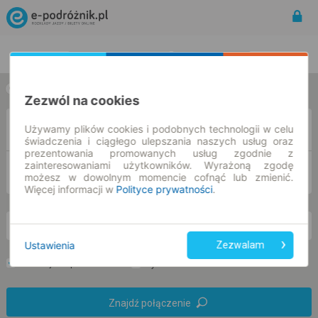
Rozkład Jazdy | Bilety
Bilety okresowe
w jedną stronę
w obie strony
Zezwól na cookies
Z
Używamy plików cookies i podobnych technologii w celu
świadczenia i ciągłego ulepszania naszych usług oraz
prezentowania promowanych usług zgodnie z
zainteresowaniami użytkowników. Wyrażoną zgodę
DO
możesz w dowolnym momencie cofnąć lub zmienić.
Więcej informacji w
Polityce prywatności
.
nd. 9 sie.
-- : --
Ustawienia
Zezwalam
Preferuj bez przesiadek
Tylko bilet online
Znajdź połączenie