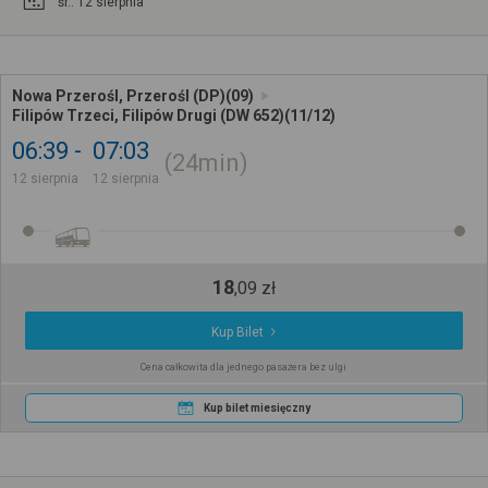
śr.. 12 sierpnia
Nowa Przerośl, Przerośl (DP)(09)
Filipów Trzeci, Filipów Drugi (DW 652)(11/12)
06:39
07:03
24min
12 sierpnia
12 sierpnia
18
,
09
zł
Kup Bilet
Cena całkowita dla jednego pasażera bez ulgi
Kup bilet miesięczny