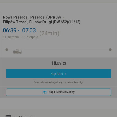
Nowa Przerośl, Przerośl (DP)(09)
Filipów Trzeci, Filipów Drugi (DW 652)(11/12)
06:39
07:03
24min
11 sierpnia
11 sierpnia
18
,
09
zł
Kup Bilet
Cena całkowita dla jednego pasażera bez ulgi
Kup bilet miesięczny