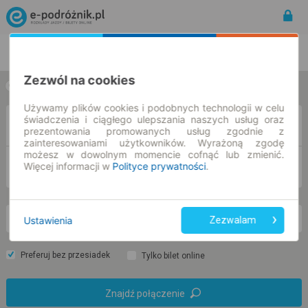
Rozkład Jazdy | Bilety
Bilety okresowe
Zezwól na cookies
w jedną stronę
w obie strony
Używamy plików cookies i podobnych technologii w celu
świadczenia i ciągłego ulepszania naszych usług oraz
Z
prezentowania promowanych usług zgodnie z
zainteresowaniami użytkowników. Wyrażoną zgodę
możesz w dowolnym momencie cofnąć lub zmienić.
DO
Więcej informacji w
Polityce prywatności
.
Ustawienia
Zezwalam
wt. 11 sie.
-- : --
Preferuj bez przesiadek
Tylko bilet online
Znajdź połączenie