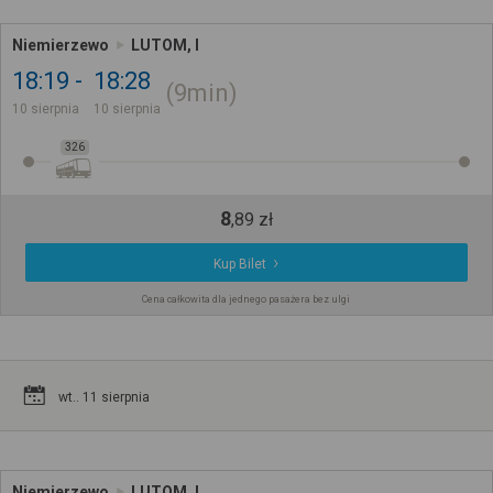
Niemierzewo
LUTOM, I
18:19
18:28
9min
10 sierpnia
10 sierpnia
326
8
,
89
zł
Kup Bilet
Cena całkowita dla jednego pasażera bez ulgi
wt.. 11 sierpnia
Niemierzewo
LUTOM, I