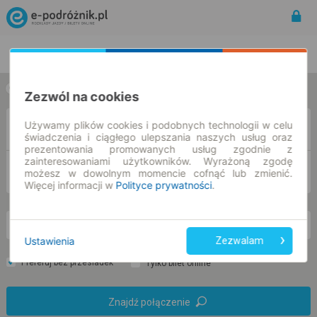
Rozkład Jazdy | Bilety
Bilety okresowe
w jedną stronę
w obie strony
Zezwól na cookies
Używamy plików cookies i podobnych technologii w celu
Z
świadczenia i ciągłego ulepszania naszych usług oraz
prezentowania promowanych usług zgodnie z
zainteresowaniami użytkowników. Wyrażoną zgodę
DO
możesz w dowolnym momencie cofnąć lub zmienić.
Więcej informacji w
Polityce prywatności
.
nd. 9 sie.
-- : --
Ustawienia
Zezwalam
Preferuj bez przesiadek
Tylko bilet online
Znajdź połączenie