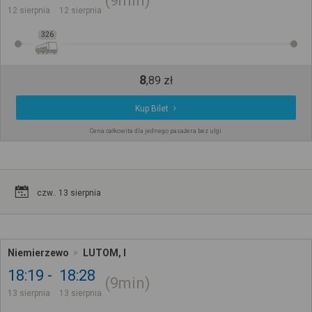
9min
12 sierpnia
12 sierpnia
326
8
,
89
zł
Kup Bilet
Cena całkowita dla jednego pasażera bez ulgi
czw.. 13 sierpnia
Niemierzewo
LUTOM, I
18:19
18:28
9min
13 sierpnia
13 sierpnia