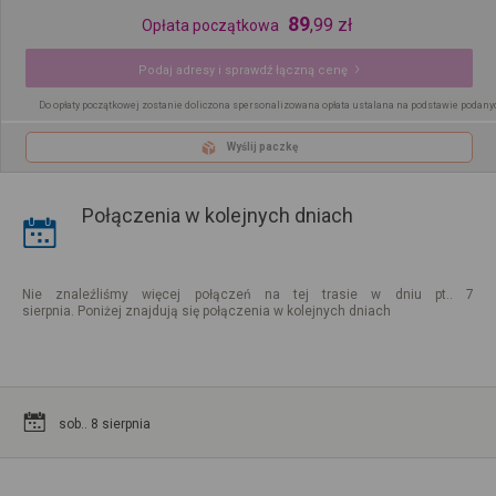
89
,
99
zł
Opłata początkowa
Podaj adresy i sprawdź łączną cenę
Do opłaty początkowej zostanie doliczona spersonalizowana opłata ustalana na podstawie podany
Wyślij paczkę
Połączenia w kolejnych dniach
Nie znaleźliśmy więcej połączeń na tej trasie w dniu pt.. 7
sierpnia. Poniżej znajdują się połączenia w kolejnych dniach
sob.. 8 sierpnia