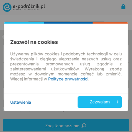
Rozkład Jazdy | Bilety
Bilety okresowe
w jedną stronę
w obie strony
Zezwól na cookies
Z
Używamy plików cookies i podobnych technologii w celu
świadczenia i ciągłego ulepszania naszych usług oraz
prezentowania promowanych usług zgodnie z
zainteresowaniami użytkowników. Wyrażoną zgodę
DO
możesz w dowolnym momencie cofnąć lub zmienić.
Więcej informacji w
Polityce prywatności
.
pt. 7 sie.
-- : --
Ustawienia
Zezwalam
Preferuj bez przesiadek
Tylko bilet online
Znajdź połączenie