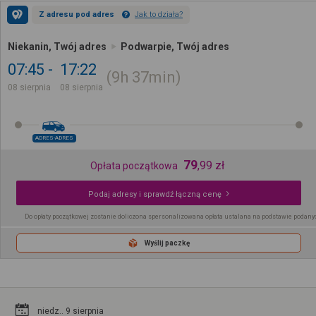
Z adresu pod adres
Jak to działa?
Niekanin, Twój adres
Podwarpie, Twój adres
07:45
17:22
9h
37min
08 sierpnia
08 sierpnia
ADRES-ADRES
79
,
99
zł
Opłata początkowa
Podaj adresy i sprawdź łączną cenę
Do opłaty początkowej zostanie doliczona spersonalizowana opłata ustalana na podstawie podany
Wyślij paczkę
niedz.. 9 sierpnia