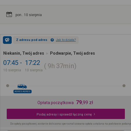
pon.. 10 sierpnia
Z adresu pod adres
Jak to działa?
Niekanin, Twój adres
Podwarpie, Twój adres
07:45
17:22
9h
37min
10 sierpnia
10 sierpnia
ADRES-ADRES
79
,
99
zł
Opłata początkowa
Podaj adresy i sprawdź łączną cenę
Do opłaty początkowej zostanie doliczona spersonalizowana opłata ustalana na podstawie podany