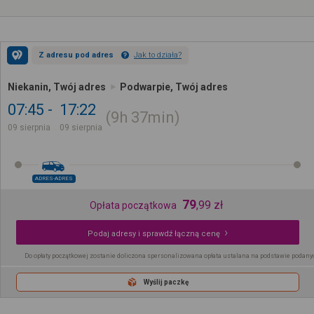
Z adresu pod adres
Jak to działa?
Niekanin, Twój adres
Podwarpie, Twój adres
07:45
17:22
9h
37min
09 sierpnia
09 sierpnia
ADRES-ADRES
79
,
99
zł
Opłata początkowa
Podaj adresy i sprawdź łączną cenę
Do opłaty początkowej zostanie doliczona spersonalizowana opłata ustalana na podstawie podany
Wyślij paczkę