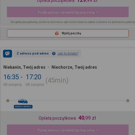
,
99
zł
Opłata początkowa
Podaj adresy i sprawdź łączną cenę
Do opłaty początkowej zostanie doliczona spersonalizowana opłata ustalana na podstawie podany
Wyślij paczkę
Z adresu pod adres
Jak to działa?
Niekanin, Twój adres
Niechorze, Twój adres
16:35
17:20
45min
08 sierpnia
08 sierpnia
ADRES-ADRES
40
,
99
zł
Opłata początkowa
Podaj adresy i sprawdź łączną cenę