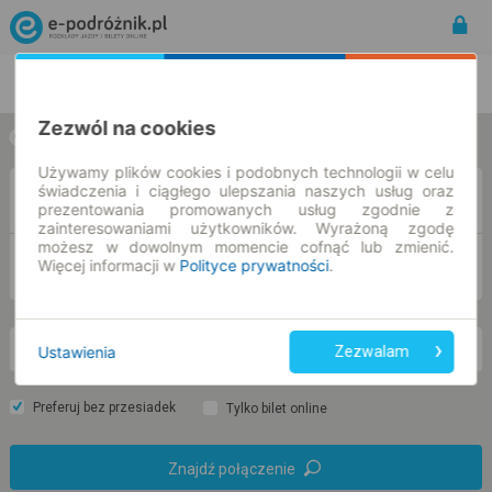
Rozkład Jazdy | Bilety
Bilety okresowe
Zezwól na cookies
w jedną stronę
w obie strony
Używamy plików cookies i podobnych technologii w celu
świadczenia i ciągłego ulepszania naszych usług oraz
Z
prezentowania promowanych usług zgodnie z
zainteresowaniami użytkowników. Wyrażoną zgodę
możesz w dowolnym momencie cofnąć lub zmienić.
DO
Więcej informacji w
Polityce prywatności
.
Ustawienia
Zezwalam
so. 8 sie.
-- : --
Preferuj bez przesiadek
Tylko bilet online
Znajdź połączenie