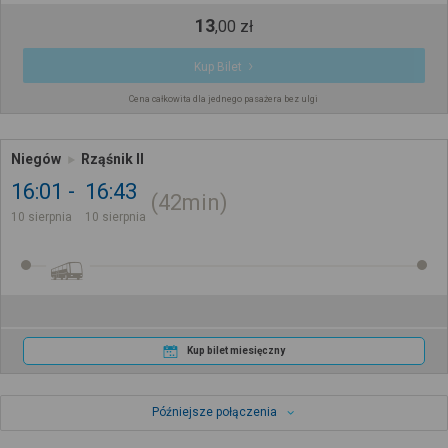
13
,
00
zł
Kup Bilet
Cena całkowita dla jednego pasażera bez ulgi
Niegów
Rząśnik II
16:01
16:43
42min
10 sierpnia
10 sierpnia
Kup bilet miesięczny
Późniejsze połączenia