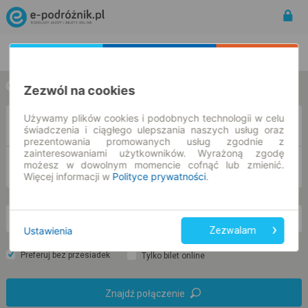
Rozkład Jazdy | Bilety
Bilety okresowe
w jedną stronę
w obie strony
Zezwól na cookies
Używamy plików cookies i podobnych technologii w celu
Z
świadczenia i ciągłego ulepszania naszych usług oraz
prezentowania promowanych usług zgodnie z
zainteresowaniami użytkowników. Wyrażoną zgodę
możesz w dowolnym momencie cofnąć lub zmienić.
DO
Więcej informacji w
Polityce prywatności
.
so. 8 sie.
-- : --
Ustawienia
Zezwalam
Preferuj bez przesiadek
Tylko bilet online
Znajdź połączenie