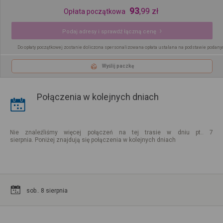
93
,
99
zł
Opłata początkowa
Podaj adresy i sprawdź łączną cenę
Do opłaty początkowej zostanie doliczona spersonalizowana opłata ustalana na podstawie podany
Wyślij paczkę
Połączenia w kolejnych dniach
Nie znaleźliśmy więcej połączeń na tej trasie w dniu pt.. 7
sierpnia. Poniżej znajdują się połączenia w kolejnych dniach
sob.. 8 sierpnia