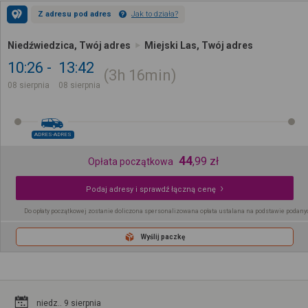
Z adresu pod adres
Jak to działa?
Niedźwiedzica, Twój adres
Miejski Las, Twój adres
10:26
13:42
3h
16min
08 sierpnia
08 sierpnia
ADRES-ADRES
44
,
99
zł
Opłata początkowa
Podaj adresy i sprawdź łączną cenę
Do opłaty początkowej zostanie doliczona spersonalizowana opłata ustalana na podstawie podany
Wyślij paczkę
niedz.. 9 sierpnia