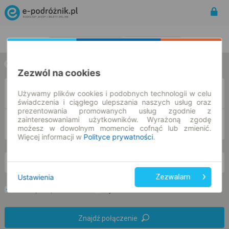
Rozkład Jazdy | Bilety
Bilety okresowe
w jedną stronę
w obie strony
Zezwól na cookies
Z
Używamy plików cookies i podobnych technologii w celu
świadczenia i ciągłego ulepszania naszych usług oraz
prezentowania promowanych usług zgodnie z
zainteresowaniami użytkowników. Wyrażoną zgodę
DO
możesz w dowolnym momencie cofnąć lub zmienić.
Więcej informacji w
Polityce prywatności
.
pt. 7 sie.
-- : --
Ustawienia
Zezwalam
Preferuj bez przesiadek
Tylko bilet online
Znajdź połączenie