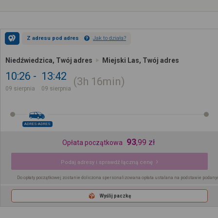
Z adresu pod adres
Jak to działa?
Niedźwiedzica, Twój adres
Miejski Las, Twój adres
10:26
13:42
3h
16min
09 sierpnia
09 sierpnia
ADRES-ADRES
93
,
99
zł
Opłata początkowa
Podaj adresy i sprawdź łączną cenę
Do opłaty początkowej zostanie doliczona spersonalizowana opłata ustalana na podstawie podany
Wyślij paczkę