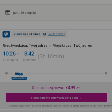
pon.. 10 sierpnia
Z adresu pod adres
Jak to działa?
Niedźwiedzica, Twój adres
Miejski Las, Twój adres
10:26
13:42
3h
16min
10 sierpnia
10 sierpnia
ADRES-ADRES
73
,
99
zł
Opłata początkowa
Podaj adresy i sprawdź łączną cenę
Do opłaty początkowej zostanie doliczona spersonalizowana opłata ustalana na podstawie podany