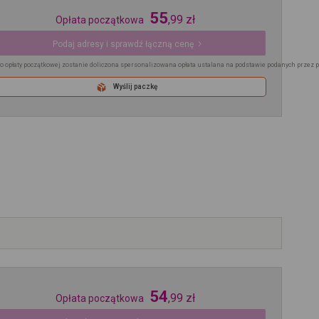
55
,
99
zł
Opłata początkowa
Podaj adresy i sprawdź łączną cenę
o opłaty początkowej zostanie doliczona spersonalizowana opłata ustalana na podstawie podanych przez 
Wyślij paczkę
54
,
99
zł
Opłata początkowa