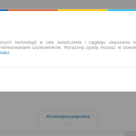
Rozkład Jazdy | Bilety
Bilety okresowe
nych technologii w celu świadczenia i ciągłego ulepszania n
interesowaniami użytkowników. Wyrażoną zgodę możesz w dowoln
ności
.
nd. 9 sie.
-- : --
o
Wcześniejsze połączenia