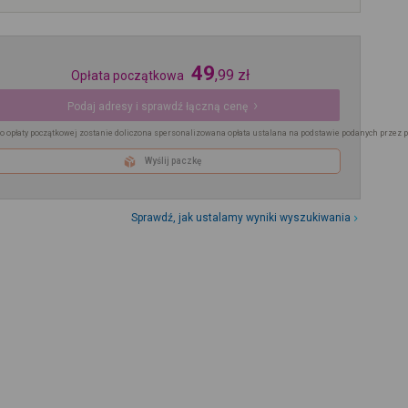
49
,
99
zł
Opłata początkowa
Podaj adresy i sprawdź łączną cenę
o opłaty początkowej zostanie doliczona spersonalizowana opłata ustalana na podstawie podanych przez 
Wyślij paczkę
Sprawdź, jak ustalamy wyniki wyszukiwania