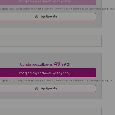
Podaj adresy i sprawdź łączną cenę
o opłaty początkowej zostanie doliczona spersonalizowana opłata ustalana na podstawie podanych przez 
Wyślij paczkę
49
,
99
zł
Opłata początkowa
Podaj adresy i sprawdź łączną cenę
o opłaty początkowej zostanie doliczona spersonalizowana opłata ustalana na podstawie podanych przez 
Wyślij paczkę