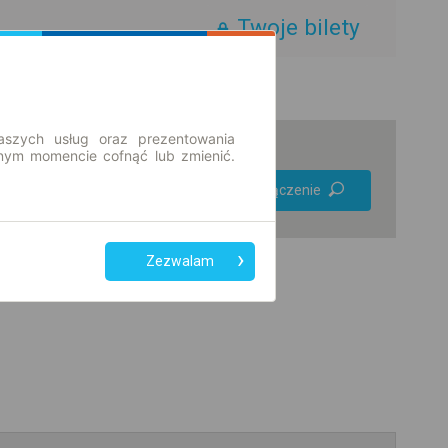
Twoje bilety
aszych usług oraz prezentowania
ym momencie cofnąć lub zmienić.
Preferuj bez
Znajdź połączenie
przesiadek
Tylko bilet online
Zezwalam