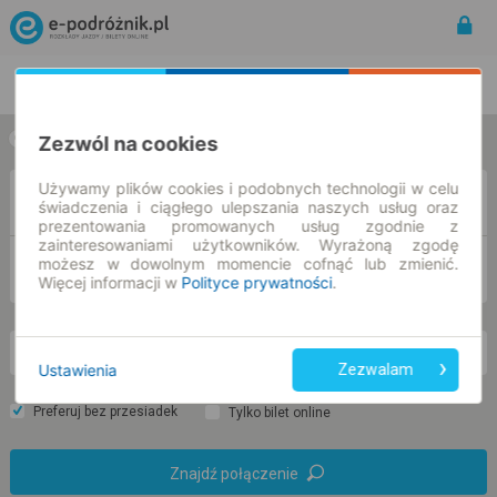
Rozkład Jazdy | Bilety
Bilety okresowe
Zezwól na cookies
w jedną stronę
w obie strony
Używamy plików cookies i podobnych technologii w celu
Z
świadczenia i ciągłego ulepszania naszych usług oraz
prezentowania promowanych usług zgodnie z
zainteresowaniami użytkowników. Wyrażoną zgodę
możesz w dowolnym momencie cofnąć lub zmienić.
DO
Więcej informacji w
Polityce prywatności
.
so. 8 sie.
-- : --
Ustawienia
Zezwalam
Preferuj bez przesiadek
Tylko bilet online
Znajdź połączenie