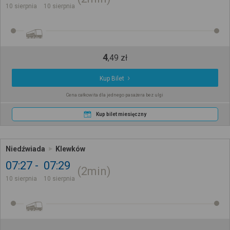
10 sierpnia
10 sierpnia
4
,
49
zł
Kup Bilet
Cena całkowita dla jednego pasażera bez ulgi
Kup bilet miesięczny
Niedźwiada
Klewków
07:27
07:29
2min
10 sierpnia
10 sierpnia