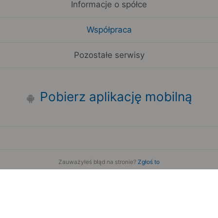
Informacje o spółce
Współpraca
Pozostałe serwisy
Pobierz aplikację mobilną
Zauważyłeś błąd na stronie?
Zgłoś to
Copyright 2006-2026 by Teroplan S.A.
Serwis używa danych GeoLite2 stworzonych przez firmę
MaxMind
www.maxmind.com