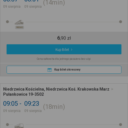
14min
09 sierpnia
09 sierpnia
REGIO
6
,
90
zł
Kup Bilet
Cena całkowita dla jednego pasażera bez ulgi
Kup bilet okresowy
Niedrzwica Kościelna, Niedrzwica Koś. Krakowska Marz
Pułankowice 19-3502
09:05
09:23
18min
09 sierpnia
09 sierpnia