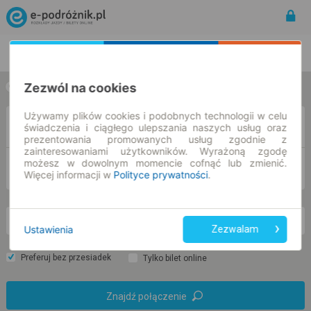
Rozkład Jazdy | Bilety
Bilety okresowe
Zezwól na cookies
w jedną stronę
w obie strony
Używamy plików cookies i podobnych technologii w celu
Z
świadczenia i ciągłego ulepszania naszych usług oraz
prezentowania promowanych usług zgodnie z
zainteresowaniami użytkowników. Wyrażoną zgodę
możesz w dowolnym momencie cofnąć lub zmienić.
DO
Więcej informacji w
Polityce prywatności
.
nd. 9 sie.
-- : --
Ustawienia
Zezwalam
Preferuj bez przesiadek
Tylko bilet online
Znajdź połączenie