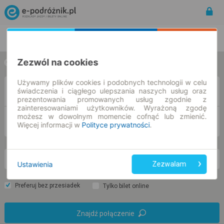
Rozkład Jazdy | Bilety
Bilety okresowe
Zezwól na cookies
w jedną stronę
w obie strony
Używamy plików cookies i podobnych technologii w celu
Z
świadczenia i ciągłego ulepszania naszych usług oraz
prezentowania promowanych usług zgodnie z
zainteresowaniami użytkowników. Wyrażoną zgodę
możesz w dowolnym momencie cofnąć lub zmienić.
DO
Więcej informacji w
Polityce prywatności
.
nd. 9 sie.
-- : --
Ustawienia
Zezwalam
Preferuj bez przesiadek
Tylko bilet online
Znajdź połączenie