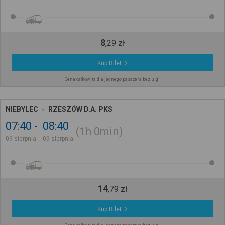
8
,
29
zł
Kup Bilet
Cena całkowita dla jednego pasażera bez ulgi
NIEBYLEC
RZESZÓW D.A. PKS
07:40
08:40
1h
0min
09 sierpnia
09 sierpnia
14
,
79
zł
Kup Bilet