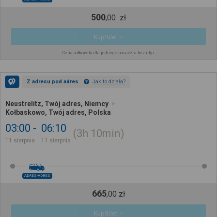
500
,
00
zł
Kup Bilet
Cena całkowita dla jednego pasażera bez ulgi
Z adresu pod adres
Jak to działa?
Neustrelitz, Twój adres, Niemcy
Kołbaskowo, Twój adres, Polska
03:00
06:10
3h
10min
11 sierpnia
11 sierpnia
ADRES-ADRES
665
,
00
zł
Kup Bilet