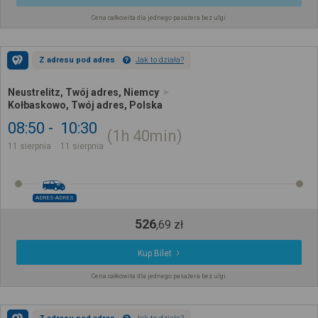
Cena całkowita dla jednego pasażera bez ulgi
Z adresu pod adres
Jak to działa?
Neustrelitz, Twój adres, Niemcy
Kołbaskowo, Twój adres, Polska
08:50
10:30
1h
40min
11 sierpnia
11 sierpnia
ADRES-ADRES
526
,
69
zł
Kup Bilet
Cena całkowita dla jednego pasażera bez ulgi