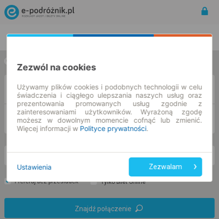
Rozkład Jazdy | Bilety
Bilety okresowe
w jedną stronę
w obie strony
Zezwól na cookies
Używamy plików cookies i podobnych technologii w celu
Z
świadczenia i ciągłego ulepszania naszych usług oraz
prezentowania promowanych usług zgodnie z
zainteresowaniami użytkowników. Wyrażoną zgodę
DO
możesz w dowolnym momencie cofnąć lub zmienić.
Więcej informacji w
Polityce prywatności
.
wt. 11 sie.
-- : --
Ustawienia
Zezwalam
Preferuj bez przesiadek
Tylko bilet online
Znajdź połączenie