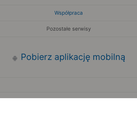
Współpraca
Pozostałe serwisy
Pobierz aplikację mobilną
Zauważyłeś błąd na stronie?
Zgłoś to
Copyright 2006-2026 by Teroplan S.A.
Serwis używa danych GeoLite2 stworzonych przez firmę
MaxMind
www.maxmind.com