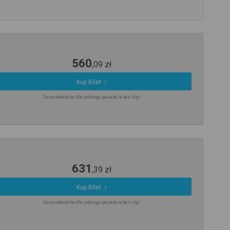
560
,
09
zł
Kup Bilet
Cena całkowita dla jednego pasażera bez ulgi
631
,
39
zł
Kup Bilet
Cena całkowita dla jednego pasażera bez ulgi