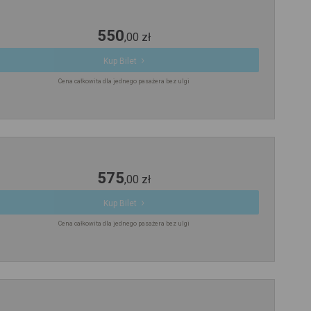
550
,
00
zł
Kup Bilet
Cena całkowita dla jednego pasażera bez ulgi
575
,
00
zł
Kup Bilet
Cena całkowita dla jednego pasażera bez ulgi