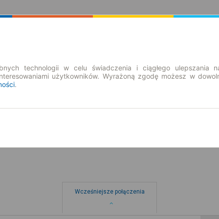
Rozkład Jazdy | Bilety
Bilety okresowe
nych technologii w celu świadczenia i ciągłego ulepszania n
interesowaniami użytkowników. Wyrażoną zgodę możesz w dowoln
ności
.
nd. 9 sie.
-- : --
e
Wcześniejsze połączenia