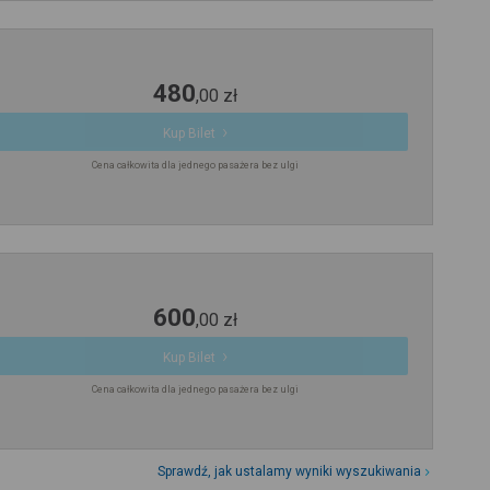
480
,
00
zł
Kup Bilet
Cena całkowita dla jednego pasażera bez ulgi
600
,
00
zł
Kup Bilet
Cena całkowita dla jednego pasażera bez ulgi
Sprawdź, jak ustalamy wyniki wyszukiwania