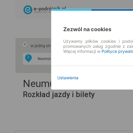
Zezwól na cookies
Używamy plików cookies i podob
w jedną stronę
w obie strony
promowanych usług zgodnie z za
Więcej informacji w
Polityce prywat
Z
DO
Ustawienia
Neumünster → Kunowic
Rozkład jazdy i bilety