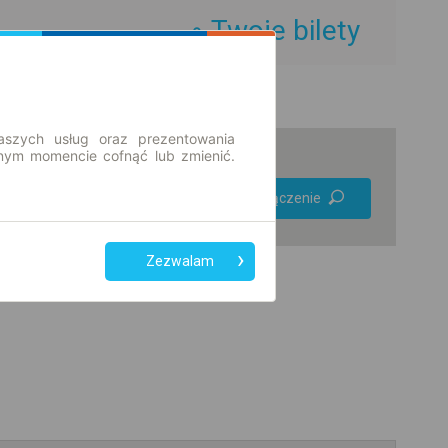
Twoje bilety
aszych usług oraz prezentowania
ym momencie cofnąć lub zmienić.
Preferuj bez
Znajdź połączenie
przesiadek
Tylko bilet online
Zezwalam