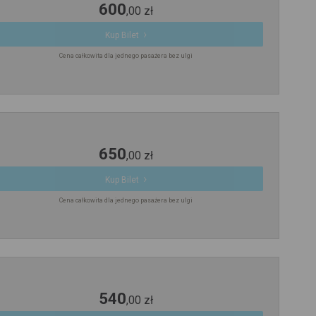
600
,
00
zł
Kup Bilet
Cena całkowita dla jednego pasażera bez ulgi
650
,
00
zł
Kup Bilet
Cena całkowita dla jednego pasażera bez ulgi
540
,
00
zł