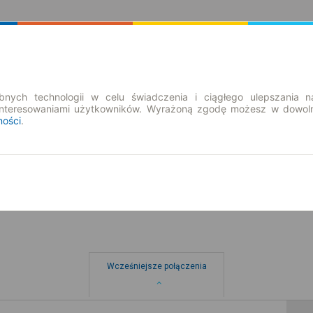
Rozkład Jazdy | Bilety
Bilety okresowe
nych technologii w celu świadczenia i ciągłego ulepszania n
interesowaniami użytkowników. Wyrażoną zgodę możesz w dowoln
ności
.
nd. 9 sie.
-- : --
Wcześniejsze połączenia