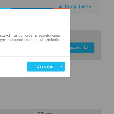
Twoje bilety
aszych usług oraz prezentowania
ym momencie cofnąć lub zmienić.
Preferuj bez
Znajdź połączenie
przesiadek
Tylko bilet online
Zezwalam
12