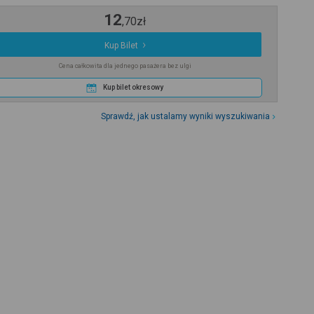
12
,
70
zł
Kup Bilet
Cena całkowita dla jednego pasażera bez ulgi
Kup bilet okresowy
Sprawdź, jak ustalamy wyniki wyszukiwania