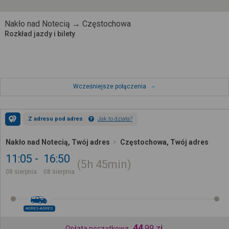
Nakło nad Notecią → Częstochowa
Rozkład jazdy i bilety
Wcześniejsze połączenia
Z adresu pod adres
Jak to działa?
Nakło nad Notecią, Twój adres
Częstochowa, Twój adres
11:05
16:50
5h
45min
08 sierpnia
08 sierpnia
ADRES-ADRES
44
,
99
zł
Opłata początkowa