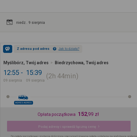
niedz.. 9 sierpnia
Z adresu pod adres
Jak to działa?
Myślibórz, Twój adres
Biedrzychowa, Twój adres
12:55
15:39
2h
44min
09 sierpnia
09 sierpnia
ADRES-ADRES
152
,
99
zł
Opłata początkowa
Podaj adresy i sprawdź łączną cenę
Do opłaty początkowej zostanie doliczona spersonalizowana opłata ustalana na podstawie podany