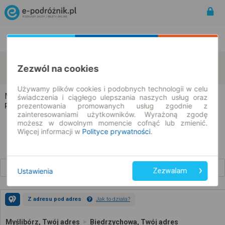
Rozkład Jazdy | Bilety
Bilety okresowe
Myślibórz
Biedrzychowa
Zezwól na cookies
zmień kryteria
08.08.2026 | -- : --
Używamy plików cookies i podobnych technologii w celu
Myślibórz → Biedrzychowa
świadczenia i ciągłego ulepszania naszych usług oraz
prezentowania promowanych usług zgodnie z
Rozkład jazdy i bilety
zainteresowaniami użytkowników. Wyrażoną zgodę
możesz w dowolnym momencie cofnąć lub zmienić.
Więcej informacji w
Polityce prywatności
.
Wcześniejsze połączenia
Ustawienia
Zezwalam
Z adresu pod adres
Jak to działa?
Myślibórz, Twój adres
Biedrzychowa, Twój adres