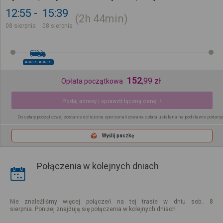
12:55
15:39
2h
44min
08 sierpnia
08 sierpnia
ADRES-ADRES
152
,
99
zł
Opłata początkowa
Podaj adresy i sprawdź łączną cenę
Do opłaty początkowej zostanie doliczona spersonalizowana opłata ustalana na podstawie podany
Wyślij paczkę
Połączenia w kolejnych dniach
Nie znaleźliśmy więcej połączeń na tej trasie w dniu sob.. 8
sierpnia. Poniżej znajdują się połączenia w kolejnych dniach