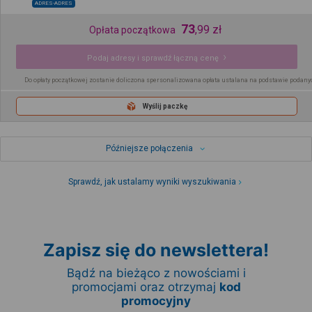
ADRES-ADRES
73
,
99
zł
Opłata początkowa
Podaj adresy i sprawdź łączną cenę
Do opłaty początkowej zostanie doliczona spersonalizowana opłata ustalana na podstawie podany
Wyślij paczkę
Późniejsze połączenia
Sprawdź, jak ustalamy wyniki wyszukiwania
Zapisz się do newslettera!
Bądź na bieżąco z nowościami i
promocjami oraz otrzymaj
kod
promocyjny