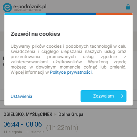
Rozkład Jazdy | Bilety
Bilety okresowe
Zezwól na cookies
Myślęcinek
Dolna Grupa
zmień kryteria
11.08.2026 | -- : --
Używamy plików cookies i podobnych technologii w celu
świadczenia i ciągłego ulepszania naszych usług oraz
prezentowania promowanych usług zgodnie z
Myślęcinek → Dolna Grupa
zainteresowaniami użytkowników. Wyrażoną zgodę
Rozkład jazdy i bilety
możesz w dowolnym momencie cofnąć lub zmienić.
Więcej informacji w
Polityce prywatności
.
Wcześniejsze połączenia
Ustawienia
Zezwalam
OSIELSKO, MYŚLĘCINEK
Dolna Grupa
06:44
08:06
1h
22min
11 sierpnia
11 sierpnia