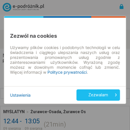
Rozkład Jazdy | Bilety
Bilety okresowe
Zezwól na cookies
Myślatyn
Żurawce-Osada
zmień kryteria
09.08.2026 | -- : --
Używamy plików cookies i podobnych technologii w celu
świadczenia i ciągłego ulepszania naszych usług oraz
Myślatyn → Żurawce-Osada
prezentowania promowanych usług zgodnie z
Rozkład jazdy i bilety
zainteresowaniami użytkowników. Wyrażoną zgodę
możesz w dowolnym momencie cofnąć lub zmienić.
Więcej informacji w
Polityce prywatności
.
Wcześniejsze połączenia
Ustawienia
Zezwalam
MYŚLATYN
Żurawce-Osada, Żurawce Os
12:44
13:05
21min
09 sierpnia
09 sierpnia