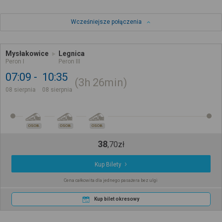
Wcześniejsze połączenia
Mysłakowice
Legnica
Peron I
Peron III
07:09
10:35
3h
26min
08 sierpnia
08 sierpnia
OSOB.
OSOB.
OSOB.
38
,
70
zł
Kup Bilety
Cena całkowita dla jednego pasażera bez ulgi
Kup bilet okresowy