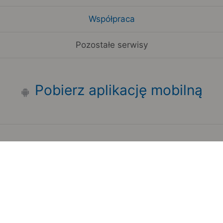
Współpraca
Pozostałe serwisy
Pobierz aplikację mobilną
Zauważyłeś błąd na stronie?
Zgłoś to
Copyright 2006-2026 by Teroplan S.A.
Serwis używa danych GeoLite2 stworzonych przez firmę
MaxMind
www.maxmind.com