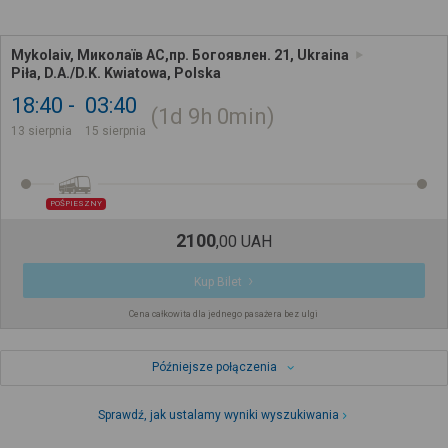
Mykolaiv, Миколаїв АС,пр. Богоявлен. 21, Ukraina
Piła, D.A./D.K. Kwiatowa, Polska
18:40
03:40
1d
9h
0min
13 sierpnia
15 sierpnia
POŚPIESZNY
2100
,
00
UAH
Kup Bilet
Cena całkowita dla jednego pasażera bez ulgi
Późniejsze połączenia
Sprawdź, jak ustalamy wyniki wyszukiwania