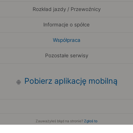
Rozkład jazdy / Przewoźnicy
Informacje o spółce
Współpraca
Pozostałe serwisy
Pobierz aplikację mobilną
Zauważyłeś błąd na stronie?
Zgłoś to
Copyright 2006-2026 by Teroplan S.A.