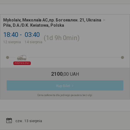
Mykolaiv, Миколаїв АС,пр. Богоявлен. 21, Ukraina
Piła, D.A./D.K. Kwiatowa, Polska
18:40
03:40
1d
9h
0min
12 sierpnia
14 sierpnia
POŚPIESZNY
2100
,
00
UAH
Kup Bilet
Cena całkowita dla jednego pasażera bez ulgi
czw.. 13 sierpnia