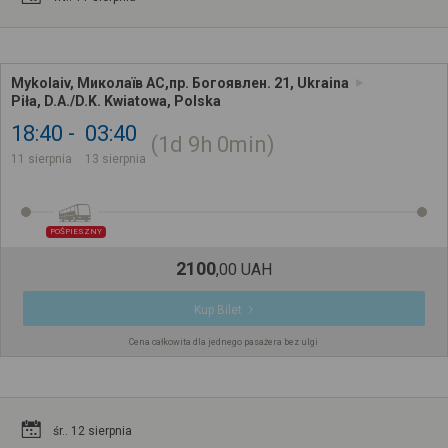
Mykolaiv, Миколаїв АС,пр. Богоявлен. 21, Ukraina
Piła, D.A./D.K. Kwiatowa, Polska
18:40
03:40
1d
9h
0min
11 sierpnia
13 sierpnia
POŚPIESZNY
2100
,
00
UAH
Kup Bilet
Cena całkowita dla jednego pasażera bez ulgi
śr.. 12 sierpnia