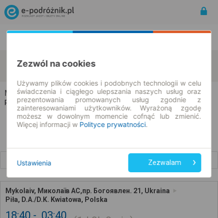
Rozkład Jazdy | Bilety
Bilety okresowe
Mykolaiv
Piła
Zezwól na cookies
zmień kryteria
10.08.2026 | -- : --
Używamy plików cookies i podobnych technologii w celu
świadczenia i ciągłego ulepszania naszych usług oraz
Mykolaiv → Piła
prezentowania promowanych usług zgodnie z
Rozkład jazdy i bilety
zainteresowaniami użytkowników. Wyrażoną zgodę
możesz w dowolnym momencie cofnąć lub zmienić.
Więcej informacji w
Polityce prywatności
.
Wcześniejsze połączenia
Ustawienia
Zezwalam
Mykolaiv, Миколаїв АС,пр. Богоявлен. 21, Ukraina
Piła, D.A./D.K. Kwiatowa, Polska
18:40
03:40