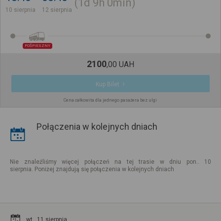
1d
9h
0min
10 sierpnia
12 sierpnia
POŚPIESZNY
2100
,
00
UAH
Kup Bilet
Cena całkowita dla jednego pasażera bez ulgi
Połączenia w kolejnych dniach
Nie znaleźliśmy więcej połączeń na tej trasie w dniu pon.. 10
sierpnia. Poniżej znajdują się połączenia w kolejnych dniach
wt.. 11 sierpnia