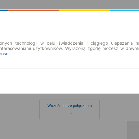
Rozkład Jazdy | Bilety
Bilety okresowe
nych technologii w celu świadczenia i ciągłego ulepszania n
interesowaniami użytkowników. Wyrażoną zgodę możesz w dowoln
ności
.
Wcześniejsze połączenia