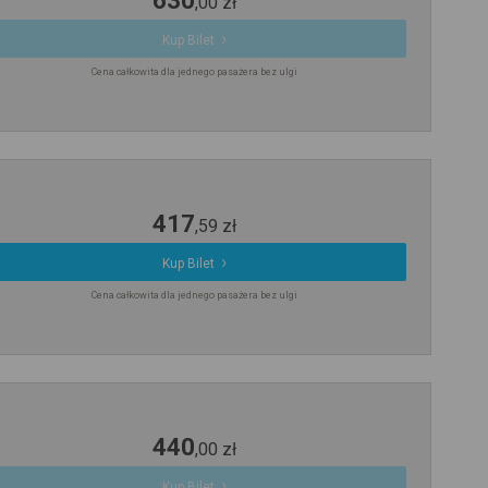
,
00
zł
Kup Bilet
Cena całkowita dla jednego pasażera bez ulgi
417
,
59
zł
Kup Bilet
Cena całkowita dla jednego pasażera bez ulgi
440
,
00
zł
Kup Bilet