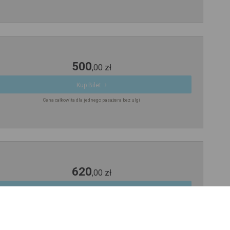
500
,
00
zł
Kup Bilet
Cena całkowita dla jednego pasażera bez ulgi
620
,
00
zł
Kup Bilet
Cena całkowita dla jednego pasażera bez ulgi