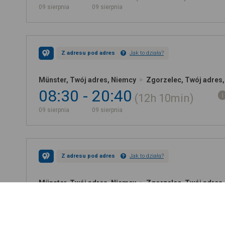
09 sierpnia
09 sierpnia
Z adresu pod adres
Jak to działa?
Münster, Twój adres, Niemcy
Zgorzelec, Twój adres,
08:30
20:40
12h
10min
09 sierpnia
09 sierpnia
Z adresu pod adres
Jak to działa?
Münster, Twój adres, Niemcy
Zgorzelec, Twój adres,
16:10
02:50
10h
40min
09 sierpnia
10 sierpnia