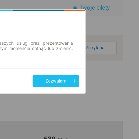
Twoje bilety
aszych usług oraz prezentowania
zmień kryteria
ym momencie cofnąć lub zmienić.
Zezwalam
630