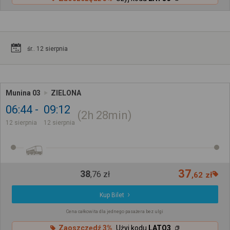
śr.. 12 sierpnia
Munina 03
ZIELONA
06:44
09:12
2h
28min
12 sierpnia
12 sierpnia
37
38
,
76
zł
,
62
zł
Kup Bilet
Cena całkowita dla jednego pasażera bez ulgi
Zaoszczędź 3%
Użyj kodu
LATO3