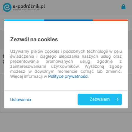
Rozkład Jazdy | Bilety
Bilety okresowe
Munina
Zielona
Zezwól na cookies
zmień kryteria
08.08.2026 | -- : --
Używamy plików cookies i podobnych technologii w celu
świadczenia i ciągłego ulepszania naszych usług oraz
Munina → Zielona
prezentowania promowanych usług zgodnie z
Rozkład jazdy i bilety
zainteresowaniami użytkowników. Wyrażoną zgodę
możesz w dowolnym momencie cofnąć lub zmienić.
Więcej informacji w
Polityce prywatności
.
Nie znaleźliśmy połączeń na podany dzień
Ustawienia
Zezwalam
Poniżej przedstawiamy dostępne połączenia z innych dat