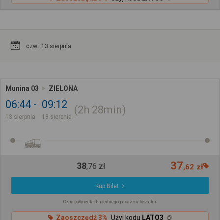
czw.. 13 sierpnia
Munina 03
ZIELONA
06:44
09:12
2h
28min
13 sierpnia
13 sierpnia
37
38
,
76
zł
,
62
zł
Kup Bilet
Cena całkowita dla jednego pasażera bez ulgi
Zaoszczędź 3%
Użyj kodu
LATO3