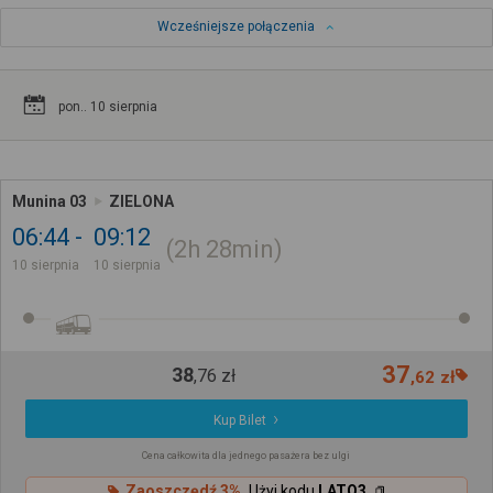
Wcześniejsze połączenia
pon.. 10 sierpnia
Munina 03
ZIELONA
06:44
09:12
2h
28min
10 sierpnia
10 sierpnia
37
38
,
76
zł
,
62
zł
Kup Bilet
Cena całkowita dla jednego pasażera bez ulgi
Zaoszczędź 3%
Użyj kodu
LATO3