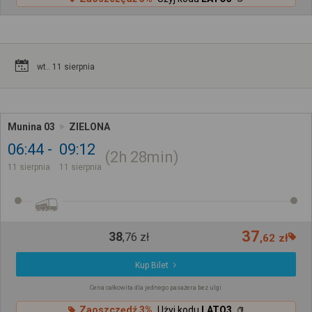
wt.. 11 sierpnia
Munina 03
ZIELONA
06:44
09:12
2h
28min
11 sierpnia
11 sierpnia
37
38
,
76
zł
,
62
zł
Kup Bilet
Cena całkowita dla jednego pasażera bez ulgi
Zaoszczędź 3%
Użyj kodu
LATO3