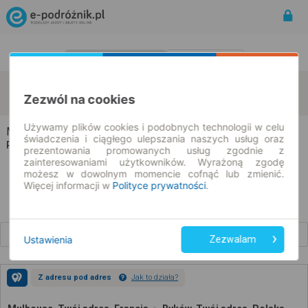
Rozkład Jazdy | Bilety
Bilety okresowe
Mulhouse
Byków
zmień kryteria
Zezwól na cookies
09.08.2026 | -- : --
Używamy plików cookies i podobnych technologii w celu
Mulhouse → Byków
świadczenia i ciągłego ulepszania naszych usług oraz
Rozkład jazdy i bilety
prezentowania promowanych usług zgodnie z
zainteresowaniami użytkowników. Wyrażoną zgodę
możesz w dowolnym momencie cofnąć lub zmienić.
Więcej informacji w
Polityce prywatności
.
Wcześniejsze połączenia
Ustawienia
Zezwalam
Z adresu pod adres
Jak to działa?