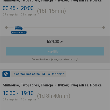
Mulhouse, Twój adres, Francja
Byków, Twój adres, Polska
03:45
20:00
16h
15min
09 sierpnia
09 sierpnia
ADRES-ADRES
684
,
00
zł
Kup Bilet
Cena całkowita dla jednego pasażera bez ulgi
Z adresu pod adres
Jak to działa?
Mulhouse, Twój adres, Francja
Byków, Twój adres, Polska
10:30
19:10
1d
8h
40min
09 sierpnia
10 sierpnia