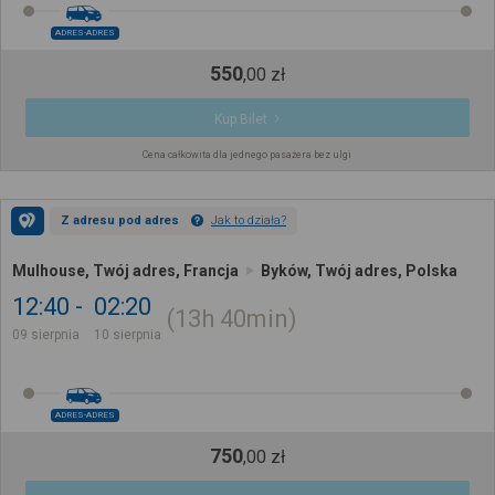
ADRES-ADRES
550
,
00
zł
Kup Bilet
Cena całkowita dla jednego pasażera bez ulgi
Z adresu pod adres
Jak to działa?
Mulhouse, Twój adres, Francja
Byków, Twój adres, Polska
12:40
02:20
13h
40min
09 sierpnia
10 sierpnia
ADRES-ADRES
750
,
00
zł