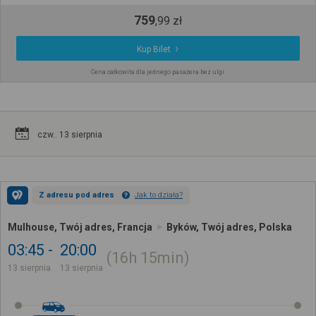
759
,
99
zł
Kup Bilet
Cena całkowita dla jednego pasażera bez ulgi
czw.. 13 sierpnia
Z adresu pod adres
Jak to działa?
Mulhouse, Twój adres, Francja
Byków, Twój adres, Polska
03:45
20:00
16h
15min
13 sierpnia
13 sierpnia