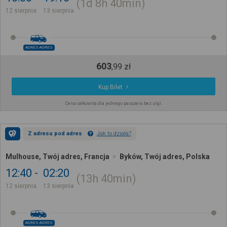
1d
8h
40min
12 sierpnia
13 sierpnia
ADRES-ADRES
603
,
99
zł
Kup Bilet
Cena całkowita dla jednego pasażera bez ulgi
Z adresu pod adres
Jak to działa?
Mulhouse, Twój adres, Francja
Byków, Twój adres, Polska
12:40
02:20
13h
40min
12 sierpnia
13 sierpnia
ADRES-ADRES