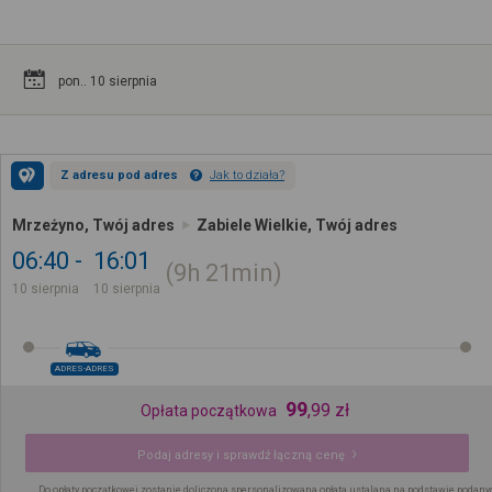
pon.. 10 sierpnia
Z adresu pod adres
Jak to działa?
Mrzeżyno, Twój adres
Zabiele Wielkie, Twój adres
06:40
16:01
9h
21min
10 sierpnia
10 sierpnia
ADRES-ADRES
99
,
99
zł
Opłata początkowa
Podaj adresy i sprawdź łączną cenę
Do opłaty początkowej zostanie doliczona spersonalizowana opłata ustalana na podstawie podany