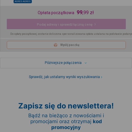
ADRES-ADRES
99
,
99
zł
Opłata początkowa
Podaj adresy i sprawdź łączną cenę
Do opłaty początkowej zostanie doliczona spersonalizowana opłata ustalana na podstawie podany
Wyślij paczkę
Późniejsze połączenia
Sprawdź, jak ustalamy wyniki wyszukiwania
Zapisz się do newslettera!
Bądź na bieżąco z nowościami i
promocjami oraz otrzymaj
kod
promocyjny