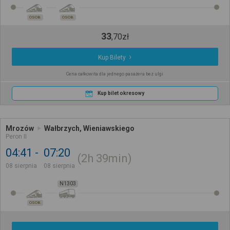
OSOB.
OSOB.
33
,
70
zł
Kup Bilety
Cena całkowita dla jednego pasażera bez ulgi
Kup bilet okresowy
Mrozów
Wałbrzych, Wieniawskiego
Peron II
04:41
07:20
2h
39min
08 sierpnia
08 sierpnia
N1303
OSOB.