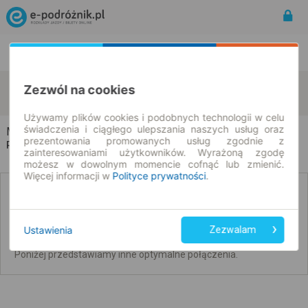
Rozkład Jazdy | Bilety
Bilety okresowe
Mrozów
Wałbrzych
Zezwól na cookies
zmień kryteria
08.08.2026 | -- : --
Używamy plików cookies i podobnych technologii w celu
świadczenia i ciągłego ulepszania naszych usług oraz
Mrozów → Wałbrzych
prezentowania promowanych usług zgodnie z
Rozkład jazdy i bilety
zainteresowaniami użytkowników. Wyrażoną zgodę
możesz w dowolnym momencie cofnąć lub zmienić.
Więcej informacji w
Polityce prywatności
.
Brak połączeń bezpośrednich. Sprawdź
połączenia z przesiadkami.
Ustawienia
Zezwalam
Nie udało się wyszukać połączeń bez przesiadek na ten dzień.
Poniżej przedstawiamy inne optymalne połączenia.