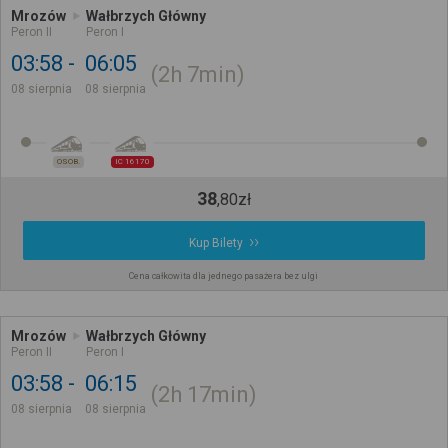
Mrozów
Wałbrzych Główny
Peron II
Peron I
03:58
06:05
2h
7min
08 sierpnia
08 sierpnia
OSOB.
IC 16170
38
,
80
zł
Kup Bilety
Cena całkowita dla jednego pasażera bez ulgi
Mrozów
Wałbrzych Główny
Peron II
Peron I
03:58
06:15
2h
17min
08 sierpnia
08 sierpnia