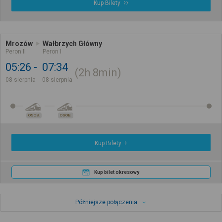
Kup Bilety
Mrozów
Wałbrzych Główny
Peron II
Peron I
05:26
07:34
2h
8min
08 sierpnia
08 sierpnia
OSOB.
OSOB.
Kup Bilety
Kup bilet okresowy
Późniejsze połączenia