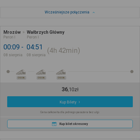
Wcześniejsze połączenia
Mrozów
Wałbrzych Główny
Peron I
Peron I
00:09
04:51
4h
42min
08 sierpnia
08 sierpnia
OSOB.
OSOB.
OSOB.
36
,
10
zł
Kup Bilety
Cena całkowita dla jednego pasażera bez ulgi
Kup bilet okresowy