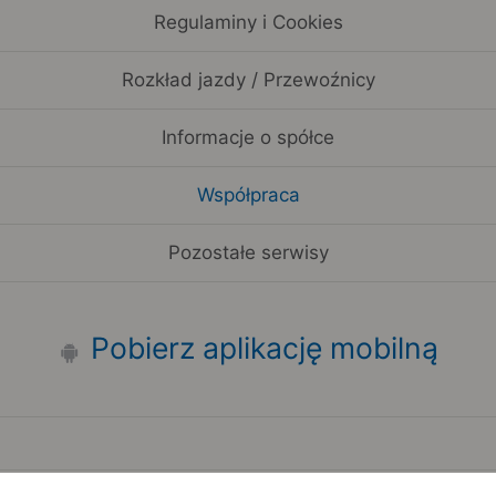
Regulaminy i Cookies
Rozkład jazdy / Przewoźnicy
Informacje o spółce
Współpraca
Pozostałe serwisy
Pobierz aplikację mobilną