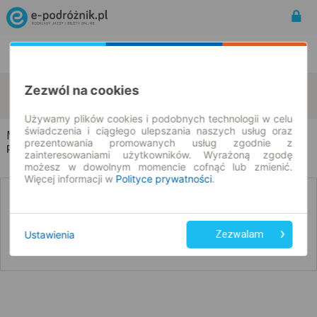
Rozkład Jazdy | Bilety
Bilety okresowe
Mroczkowice
Milęcice
Zezwól na cookies
zmień kryteria
09.08.2026 | -- : --
Używamy plików cookies i podobnych technologii w celu
świadczenia i ciągłego ulepszania naszych usług oraz
Mroczkowice → Milęcice
prezentowania promowanych usług zgodnie z
Rozkład jazdy i bilety
zainteresowaniami użytkowników. Wyrażoną zgodę
możesz w dowolnym momencie cofnąć lub zmienić.
Więcej informacji w
Polityce prywatności
.
Nie znaleźliśmy połączeń na podany dzień
Ustawienia
Zezwalam
Poniżej przedstawiamy dostępne połączenia z innych dat