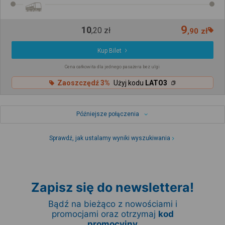
9
10
,
20
zł
,
90
zł
Kup Bilet
Cena całkowita dla jednego pasażera bez ulgi
Zaoszczędź 3%
Użyj kodu
LATO3
Późniejsze połączenia
Sprawdź, jak ustalamy wyniki wyszukiwania
Zapisz się do newslettera!
Bądź na bieżąco z nowościami i
promocjami oraz otrzymaj
kod
promocyjny