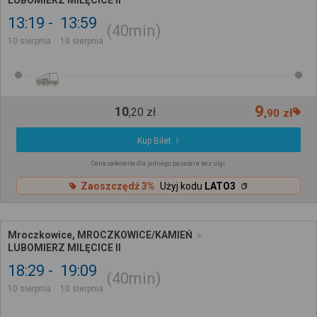
LUBOMIERZ MILĘCICE II
13:19
13:59
40min
10 sierpnia
10 sierpnia
9
10
,
20
zł
,
90
zł
Kup Bilet
Cena całkowita dla jednego pasażera bez ulgi
Zaoszczędź 3%
Użyj kodu
LATO3
Mroczkowice, MROCZKOWICE/KAMIEŃ
LUBOMIERZ MILĘCICE II
18:29
19:09
40min
10 sierpnia
10 sierpnia