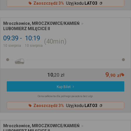
Zaoszczędź 3%
Użyj kodu
LATO3
Mroczkowice, MROCZKOWICE/KAMIEŃ
LUBOMIERZ MILĘCICE II
09:39
10:19
40min
10 sierpnia
10 sierpnia
9
10
,
20
zł
,
90
zł
Kup Bilet
Cena całkowita dla jednego pasażera bez ulgi
Zaoszczędź 3%
Użyj kodu
LATO3
Mroczkowice, MROCZKOWICE/KAMIEŃ