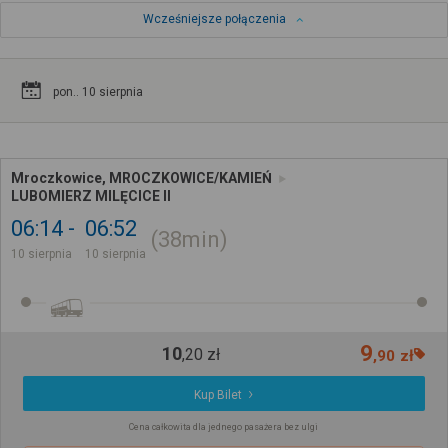
Wcześniejsze połączenia
pon.. 10 sierpnia
Mroczkowice, MROCZKOWICE/KAMIEŃ
LUBOMIERZ MILĘCICE II
06:14
06:52
38min
10 sierpnia
10 sierpnia
9
10
,
20
zł
,
90
zł
Kup Bilet
Cena całkowita dla jednego pasażera bez ulgi