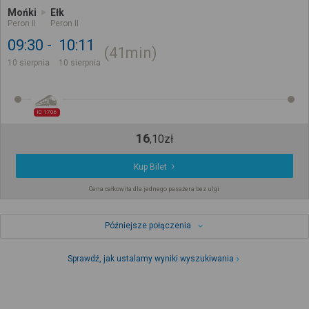
Mońki
Ełk
Peron II
Peron II
09:30
10:11
41min
10 sierpnia
10 sierpnia
IC 1706
16
,
10
zł
Kup Bilet
Cena całkowita dla jednego pasażera bez ulgi
Późniejsze połączenia
Sprawdź, jak ustalamy wyniki wyszukiwania