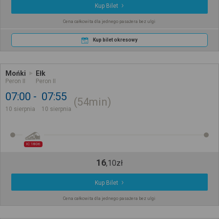
Kup Bilet
Cena całkowita dla jednego pasażera bez ulgi
Kup bilet okresowy
Mońki
Ełk
Peron II
Peron II
07:00
07:55
54min
10 sierpnia
10 sierpnia
IC 1806
16
,
10
zł
Kup Bilet
Cena całkowita dla jednego pasażera bez ulgi