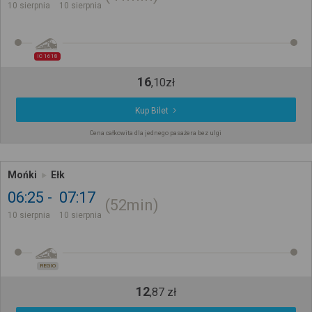
10 sierpnia
10 sierpnia
IC 1618
16
,
10
zł
Kup Bilet
Cena całkowita dla jednego pasażera bez ulgi
Mońki
Ełk
06:25
07:17
52min
10 sierpnia
10 sierpnia
REGIO
12
,
87
zł