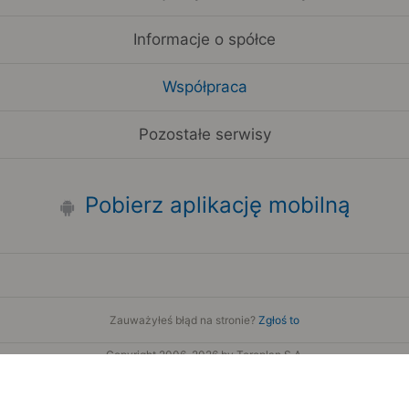
Informacje o spółce
Współpraca
Pozostałe serwisy
Pobierz aplikację mobilną
Zauważyłeś błąd na stronie?
Zgłoś to
Copyright 2006-2026 by Teroplan S.A.
Serwis używa danych GeoLite2 stworzonych przez firmę
MaxMind
www.maxmind.com