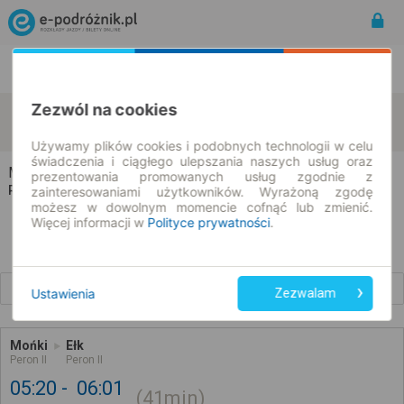
Rozkład Jazdy | Bilety
Bilety okresowe
Zezwól na cookies
Mońki
Ełk
zmień kryteria
10.08.2026 | -- : --
Używamy plików cookies i podobnych technologii w celu
świadczenia i ciągłego ulepszania naszych usług oraz
Mońki → Ełk
prezentowania promowanych usług zgodnie z
Rozkład jazdy i bilety
zainteresowaniami użytkowników. Wyrażoną zgodę
możesz w dowolnym momencie cofnąć lub zmienić.
Więcej informacji w
Polityce prywatności
.
Wcześniejsze połączenia
Ustawienia
Zezwalam
Mońki
Ełk
Peron II
Peron II
05:20
06:01
41min