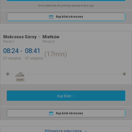
Cena całkowita dla jednego pasażera bez ulgi
Kup bilet okresowy
Mokronos Górny
Mietków
Peron I
Peron II
08:24
08:41
17min
07 sierpnia
07 sierpnia
OSOB.
Kup Bilet
Kup bilet okresowy
Późniejsze połączenia