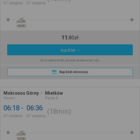
07 sierpnia
07 sierpnia
OSOB.
11
,
80
zł
Kup Bilet
Cena całkowita dla jednego pasażera bez ulgi
Kup bilet okresowy
Mokronos Górny
Mietków
Peron I
Peron II
06:18
06:36
18min
07 sierpnia
07 sierpnia
OSOB.