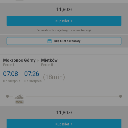
11
,
80
zł
Kup Bilet
Cena całkowita dla jednego pasażera bez ulgi
Kup bilet okresowy
Mokronos Górny
Mietków
Peron I
Peron II
07:08
07:26
18min
07 sierpnia
07 sierpnia
OSOB.
11
,
80
zł
Kup Bilet