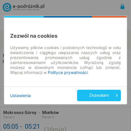
Rozkład Jazdy | Bilety
Bilety okresowe
Zezwól na cookies
Mokronos Górny
Mietków
zmień kryteria
07.08.2026 | -- : --
Używamy plików cookies i podobnych technologii w celu
świadczenia i ciągłego ulepszania naszych usług oraz
Mokronos Górny → Mietków
prezentowania promowanych usług zgodnie z
Rozkład jazdy i bilety
zainteresowaniami użytkowników. Wyrażoną zgodę
możesz w dowolnym momencie cofnąć lub zmienić.
Więcej informacji w
Polityce prywatności
.
Wcześniejsze połączenia
Ustawienia
Zezwalam
Mokronos Górny
Mietków
Peron I
Peron II
05:05
05:21
16min