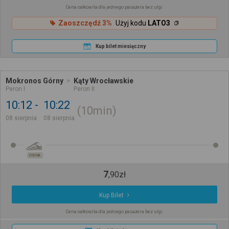
Cena całkowita dla jednego pasażera bez ulgi
Zaoszczędź 3%
Użyj kodu
LATO3
Kup bilet miesięczny
Mokronos Górny
Kąty Wrocławskie
Peron I
Peron II
10:12
10:22
10min
08 sierpnia
08 sierpnia
OSOB.
7
,
90
zł
Kup Bilet
Cena całkowita dla jednego pasażera bez ulgi