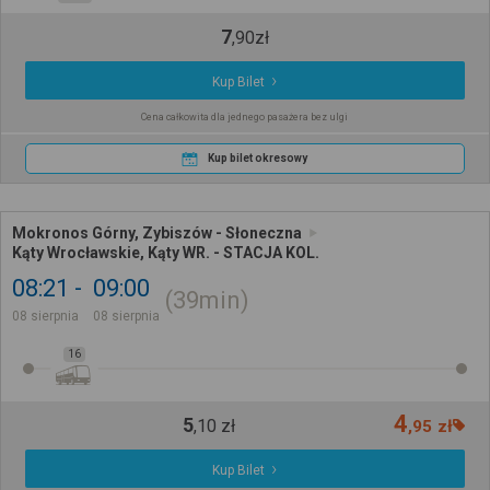
7
,
90
zł
Kup Bilet
Cena całkowita dla jednego pasażera bez ulgi
Kup bilet okresowy
Mokronos Górny, Zybiszów - Słoneczna
Kąty Wrocławskie, Kąty WR. - STACJA KOL.
08:21
09:00
39min
08 sierpnia
08 sierpnia
16
4
5
,
10
zł
,
95
zł
Kup Bilet