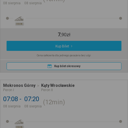
08 sierpnia
08 sierpnia
OSOB.
7
,
90
zł
Kup Bilet
Cena całkowita dla jednego pasażera bez ulgi
Kup bilet okresowy
Mokronos Górny
Kąty Wrocławskie
Peron I
Peron II
07:08
07:20
12min
08 sierpnia
08 sierpnia
OSOB.