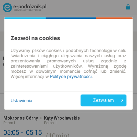
Rozkład Jazdy | Bilety
Bilety okresowe
Zezwól na cookies
Mokronos Górny
Kąty Wrocławskie
zmień kryteria
08.08.2026 | -- : --
Używamy plików cookies i podobnych technologii w celu
świadczenia i ciągłego ulepszania naszych usług oraz
Mokronos Górny → Kąty Wrocławskie
prezentowania promowanych usług zgodnie z
Rozkład jazdy i bilety
zainteresowaniami użytkowników. Wyrażoną zgodę
możesz w dowolnym momencie cofnąć lub zmienić.
Więcej informacji w
Polityce prywatności
.
Wcześniejsze połączenia
Ustawienia
Zezwalam
Mokronos Górny
Kąty Wrocławskie
Peron I
Peron II
05:05
05:15
10min