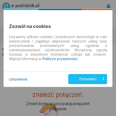
Rozkład Jazdy | Bilety
Bilety okresowe
Zezwól na cookies
Mogilnice
Kopiec
zmień kryteria
Używamy plików cookies i podobnych technologii w celu
09.08.2026 | -- : --
świadczenia i ciągłego ulepszania naszych usług oraz
prezentowania promowanych usług zgodnie z
Mogilnice → Kopiec
zainteresowaniami użytkowników. Wyrażoną zgodę
możesz w dowolnym momencie cofnąć lub zmienić.
Rozkład jazdy i bilety
Więcej informacji w
Polityce prywatności
.
Ustawienia
Zezwalam
Upss... Nie udało nam się
znaleźć połączeń.
Zmień kryteria i poszukaj połączeń
ponownie.