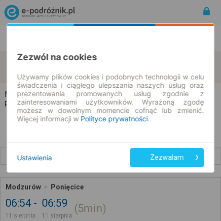
Rozkład Jazdy | Bilety
Bilety okresowe
Zezwól na cookies
Modzurów
Ponięcice
zmień kryteria
11.08.2026 | -- : --
Używamy plików cookies i podobnych technologii w celu
świadczenia i ciągłego ulepszania naszych usług oraz
prezentowania promowanych usług zgodnie z
Modzurów → Ponięcice
zainteresowaniami użytkowników. Wyrażoną zgodę
Rozkład jazdy i bilety
możesz w dowolnym momencie cofnąć lub zmienić.
Więcej informacji w
Polityce prywatności
.
Wcześniejsze połączenia
Ustawienia
Zezwalam
Modzurów
Ponięcice
06:54
06:59
5min
11 sierpnia
11 sierpnia